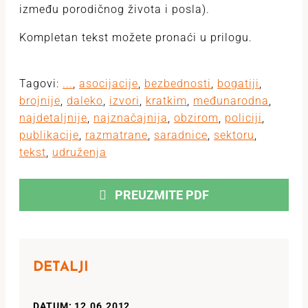
između porodičnog života i posla).
Kompletan tekst možete pronaći u prilogu.
Tagovi:
...
,
asocijacije
,
bezbednosti
,
bogatiji
,
brojnije
,
daleko
,
izvori
,
kratkim
,
međunarodna
,
najdetaljnije
,
najznačajnija
,
obzirom
,
policiji
,
publikacije
,
razmatrane
,
saradnice
,
sektoru
,
tekst
,
udruženja
PREUZMITE PDF
DETALJI
DATUM: 12.06.2012