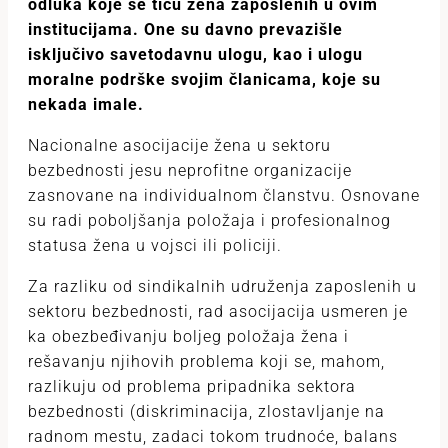
odluka koje se tiču žena zaposlenih u ovim
institucijama. One su davno prevazišle
isključivo savetodavnu ulogu, kao i ulogu
moralne podrške svojim članicama, koje su
nekada imale.
Nacionalne asocijacije žena u sektoru
bezbednosti jesu neprofitne organizacije
zasnovane na individualnom članstvu. Osnovane
su radi poboljšanja položaja i profesionalnog
statusa žena u vojsci ili policiji.
Za razliku od sindikalnih udruženja zaposlenih u
sektoru bezbednosti, rad asocijacija usmeren je
ka obezbeđivanju boljeg položaja žena i
rešavanju njihovih problema koji se, mahom,
razlikuju od problema pripadnika sektora
bezbednosti (diskriminacija, zlostavljanje na
radnom mestu, zadaci tokom trudnoće, balans