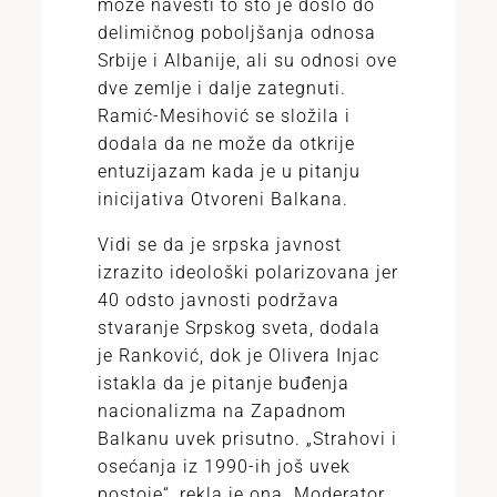
može navesti to što je došlo do
delimičnog poboljšanja odnosa
Srbije i Albanije, ali su odnosi ove
dve zemlje i dalje zategnuti.
Ramić-Mesihović se složila i
dodala da ne može da otkrije
entuzijazam kada je u pitanju
inicijativa Otvoreni Balkana.
Vidi se da je srpska javnost
izrazito ideološki polarizovana jer
40 odsto javnosti podržava
stvaranje Srpskog sveta, dodala
je Ranković, dok je Olivera Injac
istakla da je pitanje buđenja
nacionalizma na Zapadnom
Balkanu uvek prisutno. „Strahovi i
osećanja iz 1990-ih još uvek
postoje“, rekla je ona. Moderator