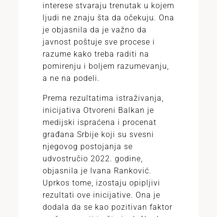
interese stvaraju trenutak u kojem
ljudi ne znaju šta da očekuju. Ona
je objasnila da je važno da
javnost poštuje sve procese i
razume kako treba raditi na
pomirenju i boljem razumevanju,
a ne na podeli.
Prema rezultatima istraživanja,
inicijativa Otvoreni Balkan je
medijski ispraćena i procenat
građana Srbije koji su svesni
njegovog postojanja se
udvostručio 2022. godine,
objasnila je Ivana Ranković.
Uprkos tome, izostaju opipljivi
rezultati ove inicijative. Ona je
dodala da se kao pozitivan faktor