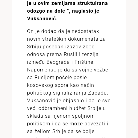
je u ovim zemljama struktuirana
odozgo na dole “, naglasio je
Vuksanović.
On je dodao da je nedostatak
novih strateških dokumenata za
Srbiju poseban izazov zbog
odnosa prema Rusiji i tenzija
između Beograda i Prištine.
Napomenuo je da su vojne vežbe
sa Rusijom počele posle
kosovskog spora kao način
političkog signaliziranja Zapadu.
Vuksanović je objasnio i da je sve
veći odbrambeni budžet Srbije u
skladu sa njenom spoljnom
politikom i da se može povezati i
sa željom Srbije da se bolje