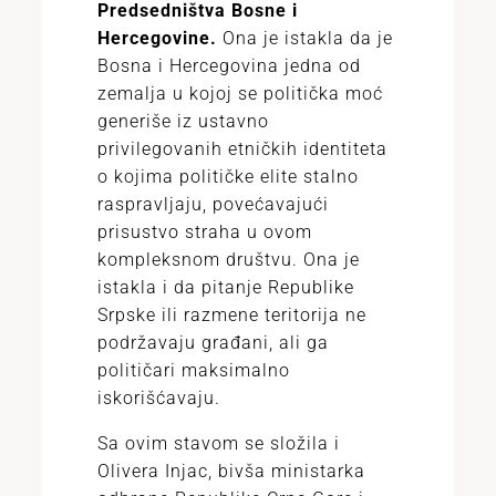
Predsedništva Bosne i
Hercegovine.
Ona je istakla da je
Bosna i Hercegovina jedna od
zemalja u kojoj se politička moć
generiše iz ustavno
privilegovanih etničkih identiteta
o kojima političke elite stalno
raspravljaju, povećavajući
prisustvo straha u ovom
kompleksnom društvu. Ona je
istakla i da pitanje Republike
Srpske ili razmene teritorija ne
podržavaju građani, ali ga
političari maksimalno
iskorišćavaju.
Sa ovim stavom se složila i
Olivera Injac, bivša ministarka