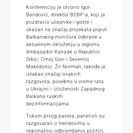
Konferenciju je otvorio Igor
Bandović, direktor BCBP-a, koji je
pozdravio učesnike i goste i
ukazao na značaj projekata poput
Balkanskog monitora odbrane u
aktuelnom okruženju u regionu.
Ambasador Kanade u Republici
Srbiji, Crnoj Gori i Severnoj
Makedoniji, Žil Norman, takođe je
istakao značaj ovakvih
razgovora, posebno u vreme rata
u Ukrajini i izloženosti Zapadnog
Balkana ruskim
dezinformacijama.
Tokom prvog panela, panelisti su
razgovarali o trendovima u
regionalnoj odbrambenoj politici,