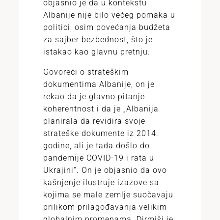
objasnio je da u kontekstu
Albanije nije bilo većeg pomaka u
politici, osim povećanja budžeta
za sajber bezbednost, što je
istakao kao glavnu pretnju.
Govoreći o strateškim
dokumentima Albanije, on je
rekao da je glavno pitanje
koherentnost i da je „Albanija
planirala da revidira svoje
strateške dokumente iz 2014.
godine, ali je tada došlo do
pandemije COVID-19 i rata u
Ukrajini“. On je objasnio da ovo
kašnjenje ilustruje izazove sa
kojima se male zemlje suočavaju
prilikom prilagođavanja velikim
globalnim promenama. Dirmiši je