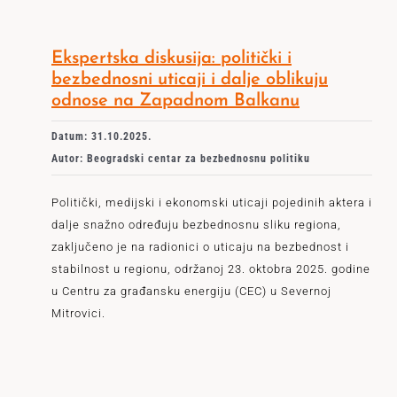
Ekspertska diskusija: politički i
bezbednosni uticaji i dalje oblikuju
odnose na Zapadnom Balkanu
Datum: 31.10.2025.
Autor: Beogradski centar za bezbednosnu politiku
Politički, medijski i ekonomski uticaji pojedinih aktera i
dalje snažno određuju bezbednosnu sliku regiona,
zaključeno je na radionici o uticaju na bezbednost i
stabilnost u regionu, održanoj 23. oktobra 2025. godine
u Centru za građansku energiju (CEC) u Severnoj
Mitrovici.