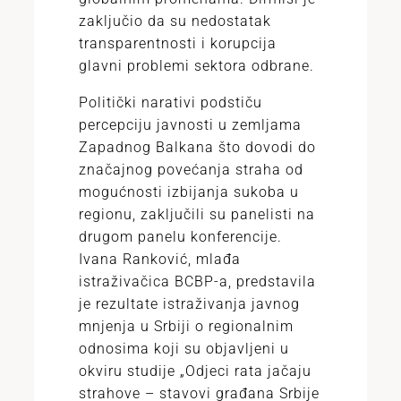
zaključio da su nedostatak
transparentnosti i korupcija
glavni problemi sektora odbrane.
Politički narativi podstiču
percepciju javnosti u zemljama
Zapadnog Balkana što dovodi do
značajnog povećanja straha od
mogućnosti izbijanja sukoba u
regionu, zaključili su panelisti na
drugom panelu konferencije.
Ivana Ranković, mlađa
istraživačica BCBP-a, predstavila
je rezultate istraživanja javnog
mnjenja u Srbiji o regionalnim
odnosima koji su objavljeni u
okviru studije „Odjeci rata jačaju
strahove – stavovi građana Srbije