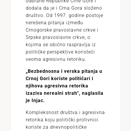
odbrane Republike Crne Gore i
dodala da je i Crna Gora složeno
društvo. Od 1997. godine postoje
nerešena pitanja između
Crnogorske pravoslavne crkve i
Srpske pravoslavne crkve, o
kojima se obično raspravlja iz
političke perspektive koristeći
veoma agresivnu retoriku.
„Bezbednosna i verska pitanja u
Crnoj Gori koriste političari i
njihova agresivna retorika
izaziva nerealni strah“, naglasila
je Injac.
Kompleksnost društva i agresivna
retorika koju politički protivnici
koriste za dnevnopolitičke