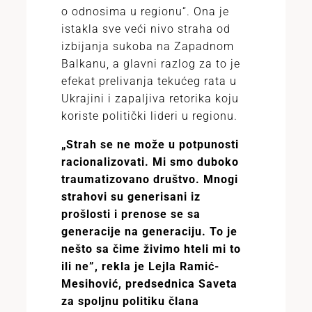
o odnosima u regionu“. Ona je
istakla sve veći nivo straha od
izbijanja sukoba na Zapadnom
Balkanu, a glavni razlog za to je
efekat prelivanja tekućeg rata u
Ukrajini i zapaljiva retorika koju
koriste politički lideri u regionu.
„Strah se ne može u potpunosti
racionalizovati. Mi smo duboko
traumatizovano društvo. Mnogi
strahovi su generisani iz
prošlosti i prenose se sa
generacije na generaciju. To je
nešto sa čime živimo hteli mi to
ili ne”, rekla je Lejla Ramić-
Mesihović, predsednica Saveta
za spoljnu politiku člana