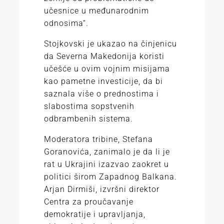
učesnice u međunarodnim
odnosima“.
Stojkovski je ukazao na činjenicu
da Severna Makedonija koristi
učešće u ovim vojnim misijama
kao pametne investicije, da bi
saznala više o prednostima i
slabostima sopstvenih
odbrambenih sistema.
Moderatora tribine, Stefana
Goranovića, zanimalo je da li je
rat u Ukrajini izazvao zaokret u
politici širom Zapadnog Balkana.
Arjan Dirmiši, izvršni direktor
Centra za proučavanje
demokratije i upravljanja,