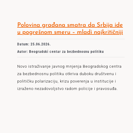
Polovina građana smatra da Srbija ide
u pogrešnom smeru – mladi najkritičniji
Datum: 25.06.2026.
Autor: Beogradski centar za bezbednosnu politiku
Novo istraživanje javnog mnjenja Beogradskog centra
za bezbednosnu politiku otkriva duboku društvenu i
političku polarizaciju, krizu poverenja u institucije i
izraženo nezadovoljstvo radom policije i pravosuđa.