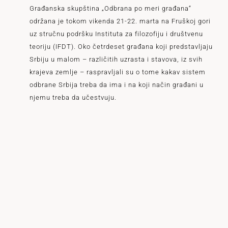
Građanska skupština „Odbrana po meri građana“
održana je tokom vikenda 21-22. marta na Fruškoj gori
uz stručnu podršku Instituta za filozofiju i društvenu
teoriju (IFDT). Oko četrdeset građana koji predstavljaju
Srbiju u malom – različitih uzrasta i stavova, iz svih
krajeva zemlje – raspravljali su o tome kakav sistem
odbrane Srbija treba da ima i na koji način građani u
njemu treba da učestvuju.