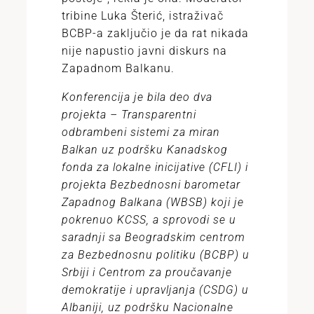
tribine Luka Šterić, istraživač
BCBP-a zaključio je da rat nikada
nije napustio javni diskurs na
Zapadnom Balkanu.
Konferencija je bila deo dva
projekta – Transparentni
odbrambeni sistemi za miran
Balkan uz podršku Kanadskog
fonda za lokalne inicijative (CFLI) i
projekta Bezbednosni barometar
Zapadnog Balkana (WBSB) koji je
pokrenuo KCSS, a sprovodi se u
saradnji sa Beogradskim centrom
za Bezbednosnu politiku (BCBP) u
Srbiji i Centrom za proučavanje
demokratije i upravljanja (CSDG) u
Albaniji, uz podršku Nacionalne