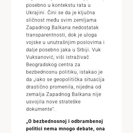
posebno u kontekstu rata u
Ukrajini. Čini se da je ključna
sličnost među svim zemljama
Zapadnog Balkana nedostatak
transparentnosti, dok je uloga
vojske u unutrašnjim poslovima i
dalje posebno jaka u Srbiji. Vuk
Vuksanović, viši istraživač
Beogradskog centra za
bezbednosnu politiku, istakao je
da „iako se geopolitička situacija
drastično promenila, nijedna od
zemalja Zapadnog Balkana nije
usvojila nove strateške
dokumente“.
„O bezbednosnoj i odbrambenoj
politici nema mnogo debate, ona