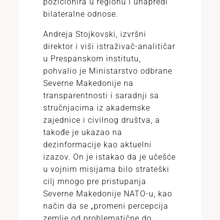
pozicionira u regionu i unapredi
bilateralne odnose.
Andreja Stojkovski, izvršni
direktor i viši istraživač-analitičar
u Prespanskom institutu,
pohvalio je Ministarstvo odbrane
Severne Makedonije na
transparentnosti i saradnji sa
stručnjacima iz akademske
zajednice i civilnog društva, a
takođe je ukazao na
dezinformacije kao aktuelni
izazov. On je istakao da je učešće
u vojnim misijama bilo strateški
cilj mnogo pre pristupanja
Severne Makedonije NATO-u, kao
način da se „promeni percepcija
zemlje od problematične do