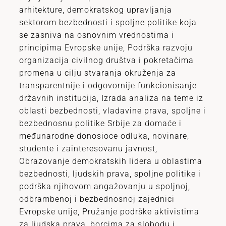
arhitekture, demokratskog upravljanja
sektorom bezbednosti i spoljne politike koja
se zasniva na osnovnim vrednostima i
principima Evropske unije, Podrška razvoju
organizacija civilnog društva i pokretačima
promena u cilju stvaranja okruženja za
transparentnije i odgovornije funkcionisanje
državnih institucija, Izrada analiza na teme iz
oblasti bezbednosti, vladavine prava, spoljne i
bezbednosnu politike Srbije za domaće i
međunarodne donosioce odluka, novinare,
studente i zainteresovanu javnost,
Obrazovanje demokratskih lidera u oblastima
bezbednosti, ljudskih prava, spoljne politike i
podrška njihovom angažovanju u spoljnoj,
odbrambenoj i bezbednosnoj zajednici
Evropske unije, Pružanje podrške aktivistima
za ljudska prava, borcima za slobodu i