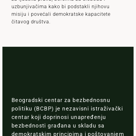
uzbunjivačima kako bi podstakli njihovu
misiju i povećali demokratske kapacitete
čitavog društva.
Beogradski centar za bezbednosnu
politiku (BCBP) je nezavisni istraživački
centar koji doprinosi unapređenju
bezbednosti građana u skladu sa
demokratskim principima i poštovanjem