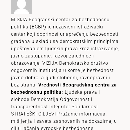
MISIJA Beogradski centar za bezbednosnu
politiku (BCBP) je nezavisni istraživački
centar koji doprinosi unapređenju bezbednosti
građana u skladu sa demokratskim principima
i poštovanjem ljudskih prava kroz istraživanje,
javno zastupanje, razvoj zajednice i
obrazovanje. VIZIJA Demokratsko društvo
odgovornih institucija u kome je bezbednost
javno dobro, a ljudi slobodni, ravnopravni i
bez straha.
Vrednosti Beogradskog centra za
bezbednosnu politiku:
Ljudska prava i
slobode Demokratija Odgovornost i
transparentnost Integritet Solidarnost
STRATEŠKI CILJEVI Pružanje informacija,
mišljenja i saveta zasnovanih na dokazima, u
cilju jačanja evropske bezbednosne