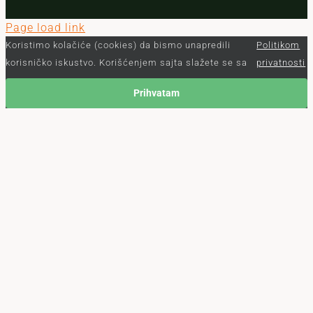
Page load link
Koristimo kolačiće (cookies) da bismo unapredili
Politikom
korisničko iskustvo. Korišćenjem sajta slažete se sa
privatnosti
Prihvatam