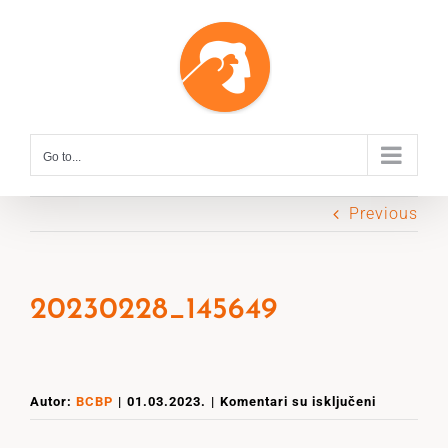
Skip
to
content
Go to...
Previous
20230228_145649
na
Autor:
BCBP
|
01.03.2023.
|
Komentari su isključeni
20230228_