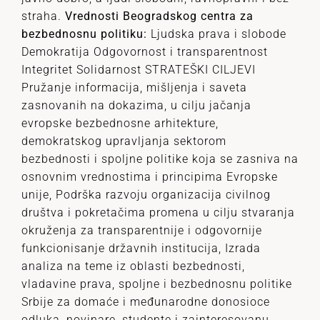
straha.
Vrednosti Beogradskog centra za
bezbednosnu politiku:
Ljudska prava i slobode
Demokratija Odgovornost i transparentnost
Integritet Solidarnost STRATEŠKI CILJEVI
Pružanje informacija, mišljenja i saveta
zasnovanih na dokazima, u cilju jačanja
evropske bezbednosne arhitekture,
demokratskog upravljanja sektorom
bezbednosti i spoljne politike koja se zasniva na
osnovnim vrednostima i principima Evropske
unije, Podrška razvoju organizacija civilnog
društva i pokretačima promena u cilju stvaranja
okruženja za transparentnije i odgovornije
funkcionisanje državnih institucija, Izrada
analiza na teme iz oblasti bezbednosti,
vladavine prava, spoljne i bezbednosnu politike
Srbije za domaće i međunarodne donosioce
odluka, novinare, studente i zainteresovanu