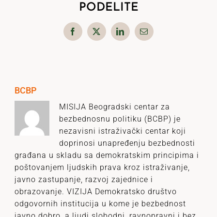
PODELITE
Facebook
X
LinkedIn
Email
BCBP
MISIJA Beogradski centar za
bezbednosnu politiku (BCBP) je
nezavisni istraživački centar koji
doprinosi unapređenju bezbednosti
građana u skladu sa demokratskim principima i
poštovanjem ljudskih prava kroz istraživanje,
javno zastupanje, razvoj zajednice i
obrazovanje. VIZIJA Demokratsko društvo
odgovornih institucija u kome je bezbednost
javno dobro, a ljudi slobodni, ravnopravni i bez