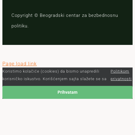
Copyright © Beogradski centar za bezbednosnu
politiku.
Page load link
Koristimo kolačiće (cookies) da bismo unapredili
Politikom
korisničko iskustvo. Korišćenjem sajta slažete se sa
privatnosti
Prihvatam