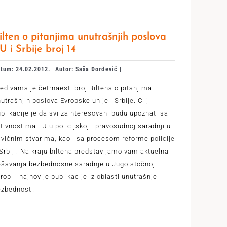
ilten o pitanjima unutrašnjih poslova
U i Srbije broj 14
tum: 24.02.2012.
Autor: Saša Đorđević |
ed vama je četrnaesti broj Biltena o pitanjima
utrašnjih poslova Evropske unije i Srbije. Cilj
blikacije je da svi zainteresovani budu upoznati sa
tivnostima EU u policijskoj i pravosudnoj saradnji u
ivičnim stvarima, kao i sa procesom reforme policije
Srbiji. Na kraju biltena predstavljamo vam aktuelna
ešavanja bezbednosne saradnje u Jugoistočnoj
ropi i najnovije publikacije iz oblasti unutrašnje
ezbednosti.