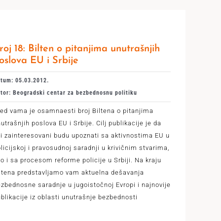
roj 18: Bilten o pitanjima unutrašnjih
oslova EU i Srbije
tum: 05.03.2012.
tor: Beogradski centar za bezbednosnu politiku
ed vama je osamnaesti broj Biltena o pitanjima
utrašnjih poslova EU i Srbije. Cilj publikacije je da
i zainteresovani budu upoznati sa aktivnostima EU u
licijskoj i pravosudnoj saradnji u krivičnim stvarima,
o i sa procesom reforme policije u Srbiji. Na kraju
ltena predstavljamo vam aktuelna dešavanja
zbednosne saradnje u jugoistočnoj Evropi i najnovije
blikacije iz oblasti unutrašnje bezbednosti