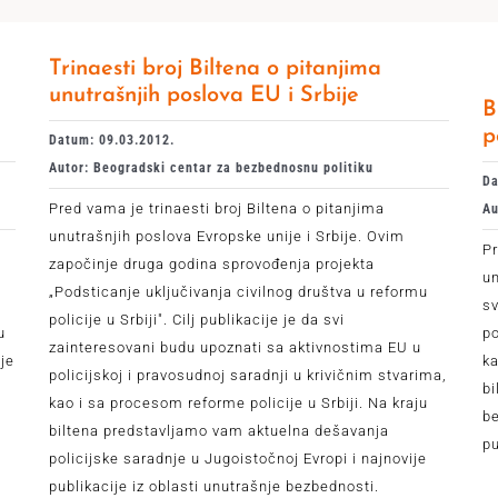
Trinaesti broj Biltena o pitanjima
unutrašnjih poslova EU i Srbije
B
p
Datum: 09.03.2012.
Autor: Beogradski centar za bezbednosnu politiku
Da
Pred vama je trinaesti broj Biltena o pitanjima
Au
unutrašnjih poslova Evropske unije i Srbije. Ovim
Pr
započinje druga godina sprovođenja projekta
un
„Podsticanje uključivanja civilnog društva u reformu
sv
policije u Srbiji". Cilj publikacije je da svi
u
po
zainteresovani budu upoznati sa aktivnostima EU u
je
ka
policijskoj i pravosudnoj saradnji u krivičnim stvarima,
a
bi
kao i sa procesom reforme policije u Srbiji. Na kraju
be
biltena predstavljamo vam aktuelna dešavanja
pu
policijske saradnje u Jugoistočnoj Evropi i najnovije
publikacije iz oblasti unutrašnje bezbednosti.