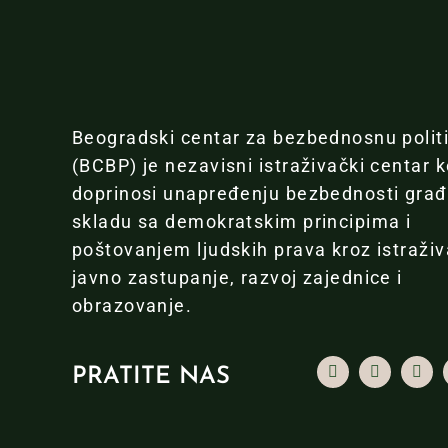
Beogradski centar za bezbednosnu polit
(BCBP) je nezavisni istraživački centar k
doprinosi unapređenju bezbednosti gra
skladu sa demokratskim principima i
poštovanjem ljudskih prava kroz istraživ
javno zastupanje, razvoj zajednice i
obrazovanje.
PRATITE NAS