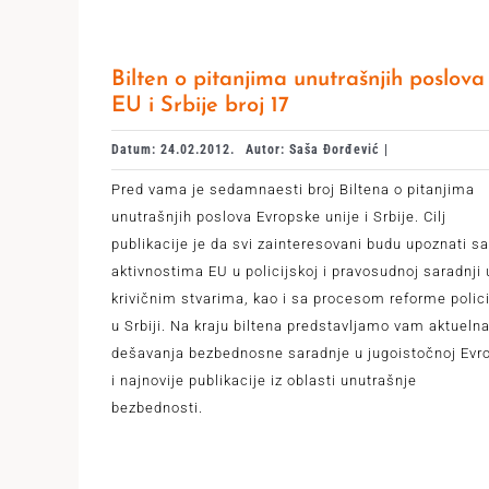
Bilten o pitanjima unutrašnjih poslova
EU i Srbije broj 17
Datum: 24.02.2012.
Autor: Saša Đorđević |
Pred vama je sedamnaesti broj Biltena o pitanjima
unutrašnjih poslova Evropske unije i Srbije. Cilj
publikacije je da svi zainteresovani budu upoznati sa
aktivnostima EU u policijskoj i pravosudnoj saradnji 
krivičnim stvarima, kao i sa procesom reforme polici
u Srbiji. Na kraju biltena predstavljamo vam aktueln
dešavanja bezbednosne saradnje u jugoistočnoj Evr
i najnovije publikacije iz oblasti unutrašnje
bezbednosti.