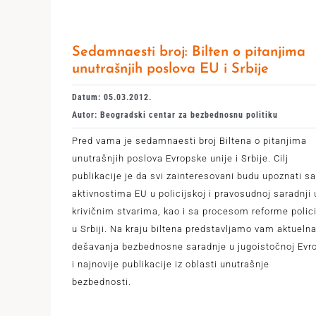
Sedamnaesti broj: Bilten o pitanjima
unutrašnjih poslova EU i Srbije
Datum: 05.03.2012.
Autor: Beogradski centar za bezbednosnu politiku
Pred vama je sedamnaesti broj Biltena o pitanjima
unutrašnjih poslova Evropske unije i Srbije. Cilj
publikacije je da svi zainteresovani budu upoznati sa
aktivnostima EU u policijskoj i pravosudnoj saradnji 
krivičnim stvarima, kao i sa procesom reforme polici
u Srbiji. Na kraju biltena predstavljamo vam aktueln
dešavanja bezbednosne saradnje u jugoistočnoj Evr
i najnovije publikacije iz oblasti unutrašnje
bezbednosti.