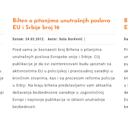
Bilten o pitanjima unutrašnjih poslova
B
EU i Srbije broj 16
E
Datum: 24.02.2012.
Autor: Saša Đorđević |
Da
Pred vama je šesnaesti broj Biltena o pitanjima
Pr
unutrašnjih poslova Evropske unije i Srbije. Cilj
un
publikacije je da svi zainteresovani budu upoznati sa
pu
u
aktivnostima EU u policijskoj i pravosudnoj saradnji u
ak
je
krivičnim stvarima, kao i sa procesom reforme policije
kr
a
u Srbiji. Na kraju biltena predstavljamo vam aktuelna
u 
opi
dešavanja bezbednosne saradnje u Jugoistočnoj
d
Evropi i najnovije publikacije iz oblasti unutrašnje
Ev
bezbednosti.
b