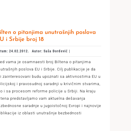
ilten o pitanjima unutrašnjih poslova
U i Srbije broj 18
tum: 24.02.2012.
Autor: Saša Đorđević |
ed vama je osamnaesti broj Biltena o pitanjima
utrašnjih poslova EU i Srbije. Cilj publikacije je da
i zainteresovani budu upoznati sa aktivnostima EU u
licijskoj i pravosudnoj saradnji u krivičnim stvarima,
o i sa procesom reforme policije u Srbiji. Na kraju
ltena predstavljamo vam aktuelna dešavanja
zbednosne saradnje u jugoistočnoj Evropi i najnovije
blikacije iz oblasti unutrašnje bezbednosti