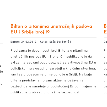
Bilten o pitanjima unutrašnjih poslova
B
EU i Srbije broj 19
E
Datum: 24.02.2012.
Autor: Saša Đorđević |
Da
Pred vama je devetnaesti broj Biltena o pitanjima
Pr
unutrašnjih poslova EU i Srbije. Cilj publikacije je da
un
svi zainteresovani budu upoznati sa aktivnostima EU u
sv
u
policijskoj i pravosudnoj saradnji u krivičnim stvarima,
po
je
kao i sa procesom reforme policije u Srbiji. Na kraju
ka
a
biltena predstavljamo vam aktuelna dešavanja
bi
opi
bezbednosne saradnje u jugoistočnoj Evropi i najnovije
be
publikacije iz oblasti unutrašnje bezbednosti.
pu