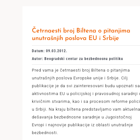
Četrnaesti broj Biltena o pitanjima
unutrašnjih poslova EU i Srbije
Datum: 09.03.2012.
Autor: Beogradski centar za bezbednosnu politiku
Pred vama je četrnaesti broj Biltena o pitanjima
unutrašnjih poslova Evropske unije i Srbije. Cilj
publikacije je da svi zainteresovani budu upoznati sa
aktivnostima EU u policijskoj i pravosudnoj saradnji 
krivičnim stvarima, kao i sa procesom reforme polici
u Srbiji. Na kraju biltena predstavljamo vam aktueln
dešavanja bezbednosne saradnje u Jugoistočnoj
Evropi i najnovije publikacije iz oblasti unutrašnje
bezbednosti.