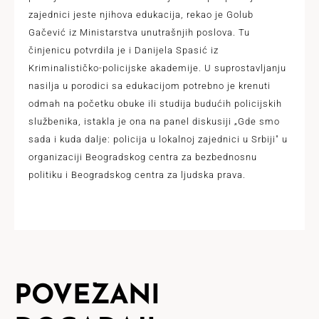
zajednici jeste njihova edukacija, rekao je Golub
Gačević iz Ministarstva unutrašnjih poslova. Tu
činjenicu potvrdila je i Danijela Spasić iz
Kriminalističko-policijske akademije. U suprostavljanju
nasilja u porodici sa edukacijom potrebno je krenuti
odmah na početku obuke ili studija budućih policijskih
službenika, istakla je ona na panel diskusiji „Gde smo
sada i kuda dalje: policija u lokalnoj zajednici u Srbiji" u
organizaciji Beogradskog centra za bezbednosnu
politiku i Beogradskog centra za ljudska prava.
POVEZANI