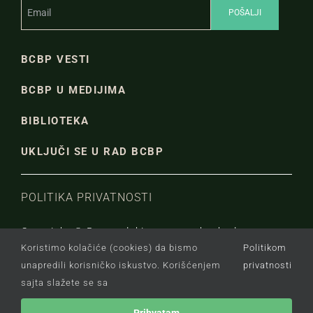
BCBP VESTI
BCBP U MEDIJIMA
BIBLIOTEKA
UKLJUČI SE U RAD BCBP
POLITIKA PRIVATNOSTI
Copyright © Beogradski centar za bezbednosnu
Koristimo kolačiće (cookies) da bismo
Politikom
politiku.
unapredili korisničko iskustvo. Korišćenjem
privatnosti
sajta slažete se sa