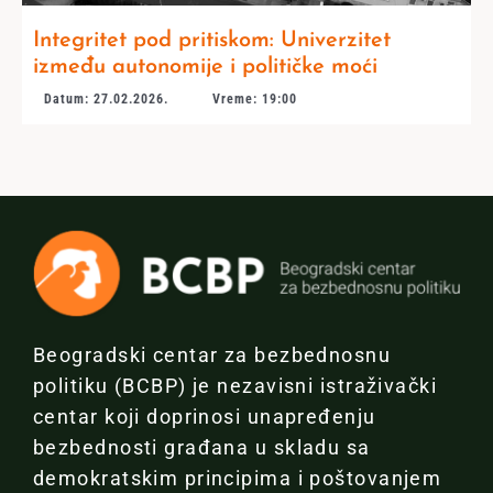
Integritet pod pritiskom: Univerzitet
između autonomije i političke moći
Datum: 27.02.2026.
Vreme: 19:00
Beogradski centar za bezbednosnu
politiku (BCBP) je nezavisni istraživački
centar koji doprinosi unapređenju
bezbednosti građana u skladu sa
demokratskim principima i poštovanjem