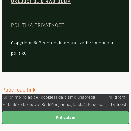
UKLJUČI SE U RAD BCBP
POLITIKA PRIVATNOSTI
Copyright © Beogradski centar za bezbednosnu
politiku.
Page load link
Koristimo kolačiće (cookies) da bismo unapredili
Politikom
korisničko iskustvo. Korišćenjem sajta slažete se sa
privatnosti
Prihvatam