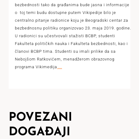
bezbednosti tako da građanima bude jasna i informacije
o toj temi budu dostupne putem Vikipedije bilo je
centralno pitanje radionice koju je Beogradski centar za
bezbednosnu politiku organizovao 23. maja 2019. godine.
U radionici su učestvovali stažisti BCBP, studenti
Fakulteta političkih nauka i Fakulteta bezbednosti, kao i
članovi BCBP tima. Studenti su imali prilike da sa
Nebojšom Ratkovićem, menadžerom obrazovnog
programa Vikimedija
...
POVEZANI
DOGAĐAJI