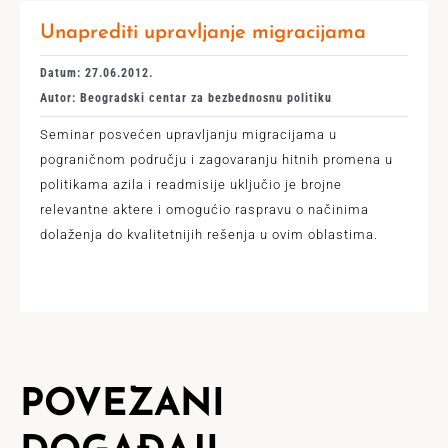
Unaprediti upravljanje migracijama
Datum: 27.06.2012.
Autor: Beogradski centar za bezbednosnu politiku
Seminar posvećen upravljanju migracijama u
pograničnom području i zagovaranju hitnih promena u
politikama azila i readmisije uključio je brojne
relevantne aktere i omogućio raspravu o načinima
dolaženja do kvalitetnijih rešenja u ovim oblastima.
POVEZANI