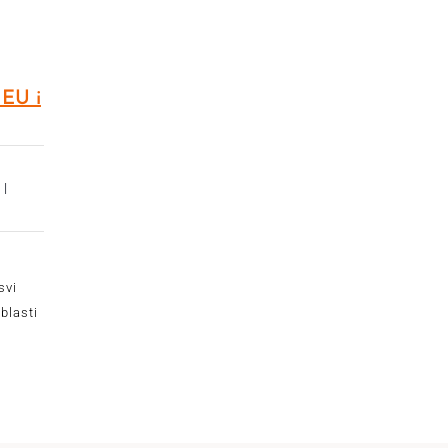
 EU i
 |
svi
blasti