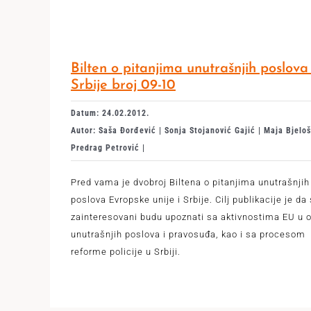
Bilten o pitanjima unutrašnjih poslova
Srbije broj 09-10
Datum: 24.02.2012.
Autor: Saša Đorđević | Sonja Stojanović Gajić | Maja Bjeloš
Predrag Petrović |
Pred vama je dvobroj Biltena o pitanjima unutrašnjih
poslova Evropske unije i Srbije. Cilj publikacije je da 
zainteresovani budu upoznati sa aktivnostima EU u o
unutrašnjih poslova i pravosuđa, kao i sa procesom
reforme policije u Srbiji.