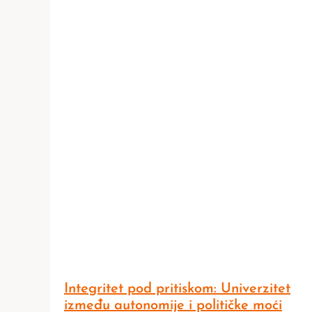
Integritet pod pritiskom: Univerzitet
između autonomije i političke moći