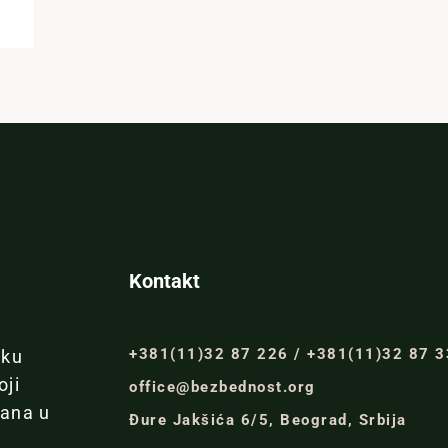
Kontakt
+381(11)32 87 226 / +381(11)32 87 
iku
oji
office@bezbednost.org
đana u
Đure Jakšića 6/5, Beograd, Srbija