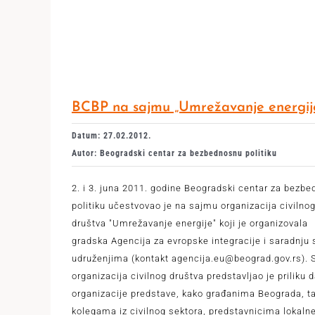
BCBP na sajmu „Umrežavanje energij
Datum: 27.02.2012.
Autor: Beogradski centar za bezbednosnu politiku
2. i 3. juna 2011. godine Beogradski centar za bezb
politiku učestvovao je na sajmu organizacija civilno
društva "Umrežavanje energije" koji je organizovala
gradska Agencija za evropske integracije i saradnju 
udruženjima (kontakt agencija.eu@beograd.gov.rs).
organizacija civilnog društva predstavljao je priliku 
organizacije predstave, kako građanima Beograda, ta
kolegama iz civilnog sektora, predstavnicima lokaln