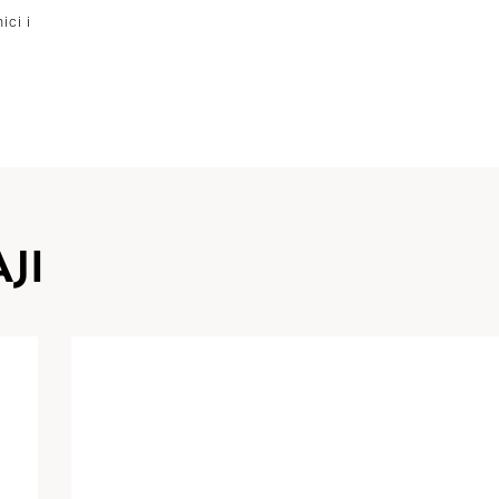
ici i
JI