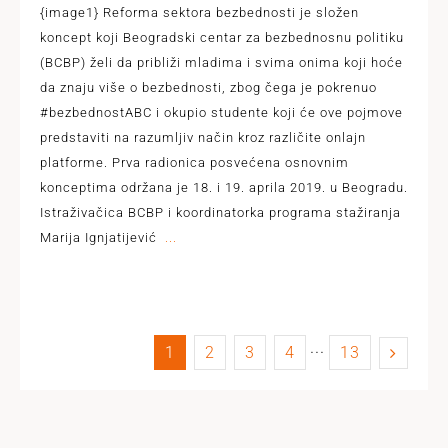
{image1} Reforma sektora bezbednosti je složen
koncept koji Beogradski centar za bezbednosnu politiku
(BCBP) želi da približi mladima i svima onima koji hoće
da znaju više o bezbednosti, zbog čega je pokrenuo
#bezbednostABC i okupio studente koji će ove pojmove
predstaviti na razumljiv način kroz različite onlajn
platforme. Prva radionica posvećena osnovnim
konceptima održana je 18. i 19. aprila 2019. u Beogradu.
Istraživačica BCBP i koordinatorka programa stažiranja
Marija Ignjatijević
...
1
2
3
4
···
13