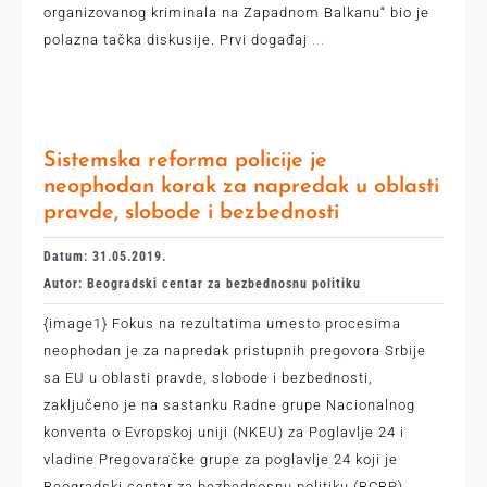
organizovanog kriminala na Zapadnom Balkanu“ bio je
polazna tačka diskusije. Prvi događaj
...
Sistemska reforma policije je
neophodan korak za napredak u oblasti
pravde, slobode i bezbednosti
Datum: 31.05.2019.
Autor: Beogradski centar za bezbednosnu politiku
{image1} Fokus na rezultatima umesto procesima
neophodan je za napredak pristupnih pregovora Srbije
sa EU u oblasti pravde, slobode i bezbednosti,
zaključeno je na sastanku Radne grupe Nacionalnog
konventa o Evropskoj uniji (NKEU) za Poglavlje 24 i
vladine Pregovaračke grupe za poglavlje 24 koji je
Beogradski centar za bezbednosnu politiku (BCBP)