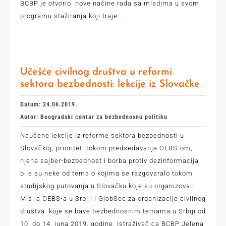
BCBP je otvorio nove načine rada sa mladima u svom
programu stažiranja koji traje
...
Učešće civilnog društva u reformi
sektora bezbednosti: lekcije iz Slovačke
Datum: 24.06.2019.
Autor: Beogradski centar za bezbednosnu politiku
Naučene lekcije iz reforme sektora bezbednosti u
Slovačkoj, prioriteti tokom predsedavanja OEBS-om,
njena sajber-bezbednost i borba protiv dezinformacija
bile su neke od tema o kojima se razgovaralo tokom
studijskog putovanja u Slovačku koje su organizovali
Misija OEBS-a u Srbiji i GlobSec za organizacije civilnog
društva koje se bave bezbednosnim temama u Srbiji od
10. do 14. juna 2019. godine. Istraživačica BCBP Jelena