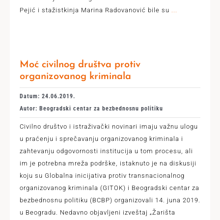
Pejić i stažistkinja Marina Radovanović bile su
...
Moć civilnog društva protiv
organizovanog kriminala
Datum: 24.06.2019.
Autor: Beogradski centar za bezbednosnu politiku
Civilno društvo i istraživački novinari imaju važnu ulogu
u praćenju i sprečavanju organizovanog kriminala i
zahtevanju odgovornosti institucija u tom procesu, ali
im je potrebna mreža podrške, istaknuto je na diskusiji
koju su Globalna inicijativa protiv transnacionalnog
organizovanog kriminala (GITOK) i Beogradski centar za
bezbednosnu politiku (BCBP) organizovali 14. juna 2019.
u Beogradu. Nedavno objavljeni izveštaj „Žarišta