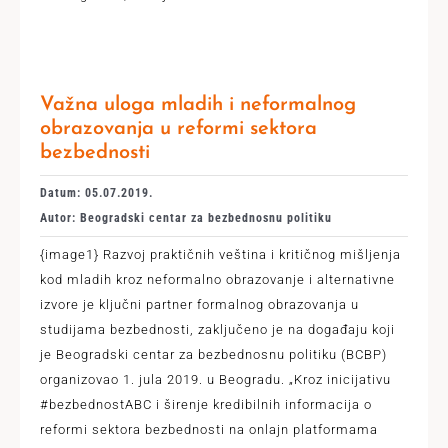
Važna uloga mladih i neformalnog
obrazovanja u reformi sektora
bezbednosti
Datum: 05.07.2019.
Autor: Beogradski centar za bezbednosnu politiku
{image1} Razvoj praktičnih veština i kritičnog mišljenja
kod mladih kroz neformalno obrazovanje i alternativne
izvore je ključni partner formalnog obrazovanja u
studijama bezbednosti, zaključeno je na događaju koji
je Beogradski centar za bezbednosnu politiku (BCBP)
organizovao 1. jula 2019. u Beogradu. „Kroz inicijativu
#bezbednostABC i širenje kredibilnih informacija o
reformi sektora bezbednosti na onlajn platformama