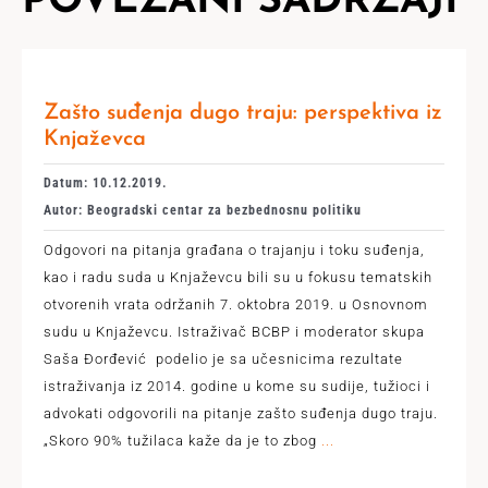
POVEZANI SADRŽAJI
Zašto suđenja dugo traju: perspektiva iz
Knjaževca
Datum: 10.12.2019.
Autor: Beogradski centar za bezbednosnu politiku
Odgovori na pitanja građana o trajanju i toku suđenja,
kao i radu suda u Knjaževcu bili su u fokusu tematskih
otvorenih vrata održanih 7. oktobra 2019. u Osnovnom
sudu u Knjaževcu. Istraživač BCBP i moderator skupa
Saša Đorđević podelio je sa učesnicima rezultate
istraživanja iz 2014. godine u kome su sudije, tužioci i
advokati odgovorili na pitanje zašto suđenja dugo traju.
„Skoro 90% tužilaca kaže da je to zbog
...