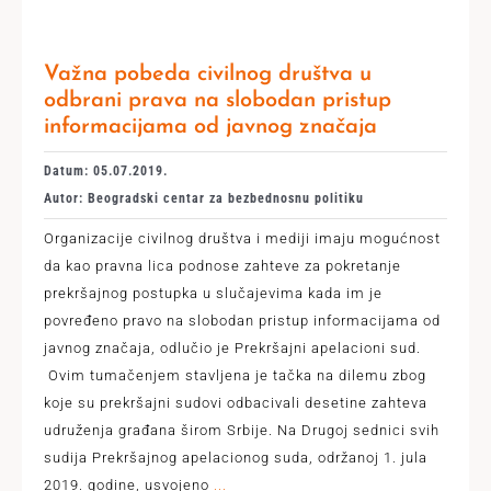
Važna pobeda civilnog društva u
odbrani prava na slobodan pristup
informacijama od javnog značaja
Datum: 05.07.2019.
Autor: Beogradski centar za bezbednosnu politiku
Organizacije civilnog društva i mediji imaju mogućnost
da kao pravna lica podnose zahteve za pokretanje
prekršajnog postupka u slučajevima kada im je
povređeno pravo na slobodan pristup informacijama od
javnog značaja, odlučio je Prekršajni apelacioni sud.
Ovim tumačenjem stavljena je tačka na dilemu zbog
koje su prekršajni sudovi odbacivali desetine zahteva
udruženja građana širom Srbije. Na Drugoj sednici svih
sudija Prekršajnog apelacionog suda, održanoj 1. jula
2019. godine, usvojeno
...