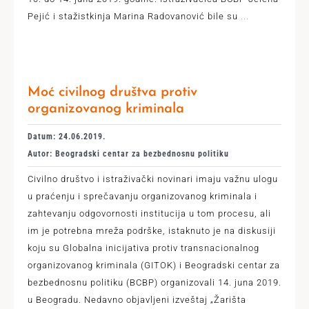
Pejić i stažistkinja Marina Radovanović bile su
...
Moć civilnog društva protiv
organizovanog kriminala
Datum: 24.06.2019.
Autor: Beogradski centar za bezbednosnu politiku
Civilno društvo i istraživački novinari imaju važnu ulogu
u praćenju i sprečavanju organizovanog kriminala i
zahtevanju odgovornosti institucija u tom procesu, ali
im je potrebna mreža podrške, istaknuto je na diskusiji
koju su Globalna inicijativa protiv transnacionalnog
organizovanog kriminala (GITOK) i Beogradski centar za
bezbednosnu politiku (BCBP) organizovali 14. juna 2019.
u Beogradu. Nedavno objavljeni izveštaj „Žarišta