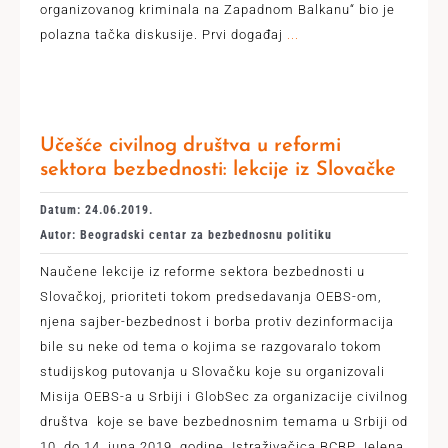
organizovanog kriminala na Zapadnom Balkanu“ bio je
polazna tačka diskusije. Prvi događaj
...
Učešće civilnog društva u reformi
sektora bezbednosti: lekcije iz Slovačke
Datum: 24.06.2019.
Autor: Beogradski centar za bezbednosnu politiku
Naučene lekcije iz reforme sektora bezbednosti u
Slovačkoj, prioriteti tokom predsedavanja OEBS-om,
njena sajber-bezbednost i borba protiv dezinformacija
bile su neke od tema o kojima se razgovaralo tokom
studijskog putovanja u Slovačku koje su organizovali
Misija OEBS-a u Srbiji i GlobSec za organizacije civilnog
društva koje se bave bezbednosnim temama u Srbiji od
10. do 14. juna 2019. godine. Istraživačica BCBP Jelena