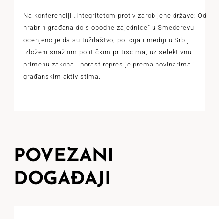
Na konferenciji „Integritetom protiv zarobljene države: Od
hrabrih građana do slobodne zajednice” u Smederevu
ocenjeno je da su tužilaštvo, policija i mediji u Srbiji
izloženi snažnim političkim pritiscima, uz selektivnu
primenu zakona i porast represije prema novinarima i
građanskim aktivistima.
POVEZANI
DOGAĐAJI