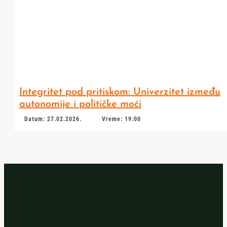
Integritet pod pritiskom: Univerzitet između
autonomije i političke moći
Datum: 27.02.2026.
Vreme: 19:00