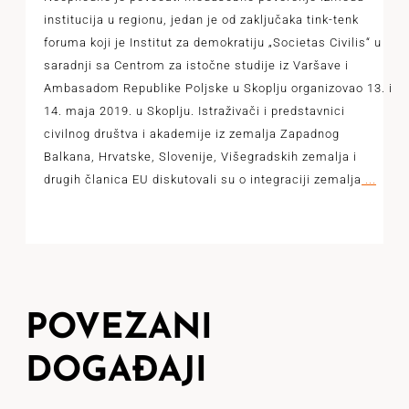
institucija u regionu, jedan je od zaključaka tink-tenk
foruma koji je Institut za demokratiju „Societas Civilis“ u
saradnji sa Centrom za istočne studije iz Varšave i
Ambasadom Republike Poljske u Skoplju organizovao 13. i
14. maja 2019. u Skoplju. Istraživači i predstavnici
civilnog društva i akademije iz zemalja Zapadnog
Balkana, Hrvatske, Slovenije, Višegradskih zemalja i
drugih članica EU diskutovali su o integraciji zemalja
...
POVEZANI
DOGAĐAJI