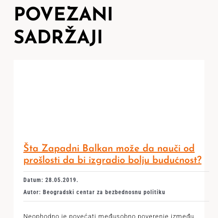
POVEZANI
SADRŽAJI
Šta Zapadni Balkan može da nauči od
prošlosti da bi izgradio bolju budućnost?
Datum: 28.05.2019.
Autor: Beogradski centar za bezbednosnu politiku
Neophodno je povećati međusobno poverenje između