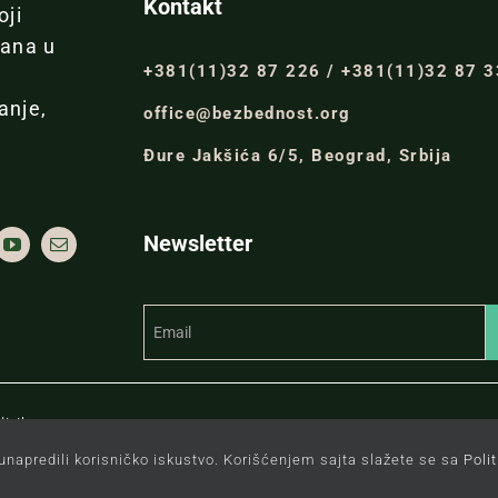
Kontakt
oji
đana u
+381(11)32 87 226 / +381(11)32 87 
anje,
office@bezbednost.org
Đure Jakšića 6/5, Beograd, Srbija
Newsletter
itiku.
unapredili korisničko iskustvo. Korišćenjem sajta slažete se sa
Poli