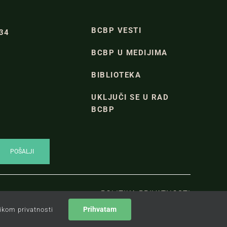
BCBP VESTI
334
BCBP U MEDIJIMA
BIBLIOTEKA
UKLJUČI SE U RAD
BCBP
POLITIKA PRIVATNOSTI
Prihvatam
tikom privatnosti