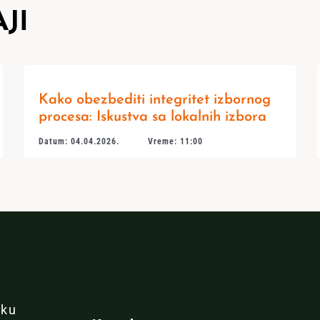
JI
Kako obezbediti integritet izbornog
procesa: Iskustva sa lokalnih izbora
Datum: 04.04.2026.
Vreme: 11:00
iku