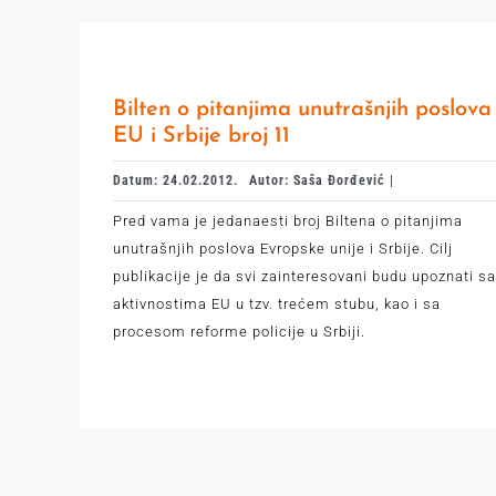
Bilten o pitanjima unutrašnjih poslova
EU i Srbije broj 11
Datum: 24.02.2012.
Autor: Saša Đorđević |
Pred vama je jedanaesti broj Biltena o pitanjima
unutrašnjih poslova Evropske unije i Srbije. Cilj
publikacije je da svi zainteresovani budu upoznati sa
aktivnostima EU u tzv. trećem stubu, kao i sa
procesom reforme policije u Srbiji.