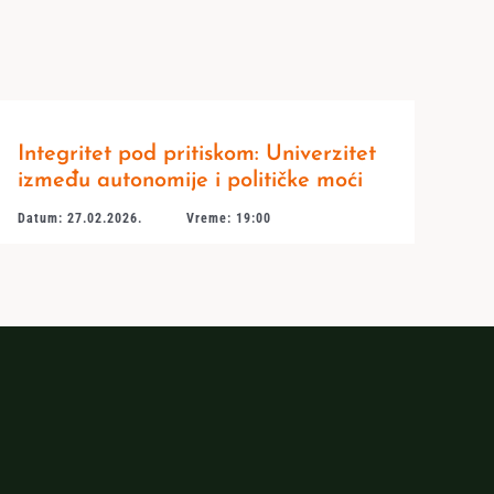
Integritet pod pritiskom: Univerzitet
između autonomije i političke moći
Datum: 27.02.2026.
Vreme: 19:00