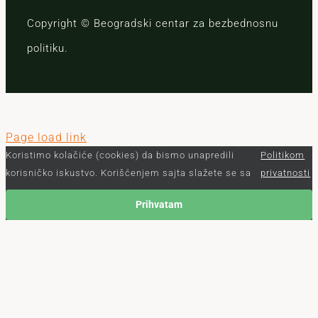
Copyright © Beogradski centar za bezbednosnu
politiku.
Page load link
Koristimo kolačiće (cookies) da bismo unapredili
Politikom
korisničko iskustvo. Korišćenjem sajta slažete se sa
privatnosti
Prihvatam