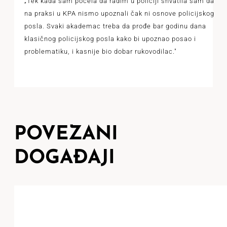
„Tek kada sam počela da radim u policiji shvatila sam da
na praksi u KPA nismo upoznali čak ni osnove policijskog
posla. Svaki akademac treba da prođe bar godinu dana
klasičnog policijskog posla kako bi upoznao posao i
problematiku, i kasnije bio dobar rukovodilac."
POVEZANI
DOGAĐAJI