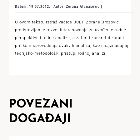
Datum: 19.07.2012.
Autor: Zorana Atanasović |
U ovom tekstu istraživačice BCBP Zorane Brozović
predstavljen je razvoj interesovanja za uvođenje rodne
perspektive i rodne analize, a zatim i konkretni koraci
prilikom sprovođenja ovakvih analiza, kao i najznačajniji
teorijsko-metodološki pristupi rodnoj analizi.
POVEZANI
DOGAĐAJI