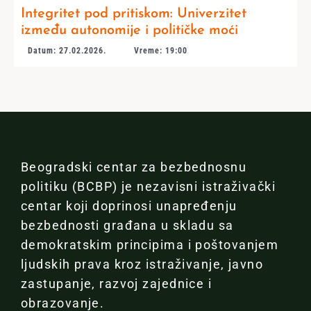
Integritet pod pritiskom: Univerzitet
između autonomije i političke moći
Datum: 27.02.2026.
Vreme: 19:00
Beogradski centar za bezbednosnu
politiku (BCBP) je nezavisni istraživački
centar koji doprinosi unapređenju
bezbednosti građana u skladu sa
demokratskim principima i poštovanjem
ljudskih prava kroz istraživanje, javno
zastupanje, razvoj zajednice i
obrazovanje.