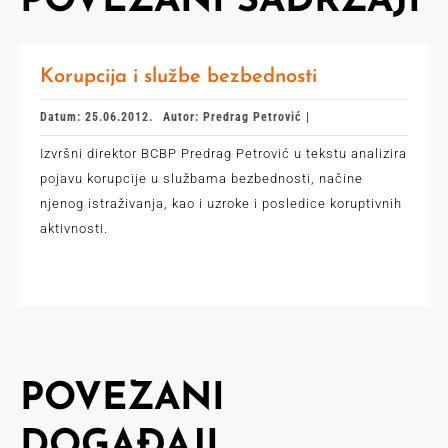
POVEZANI SADRŽAJI
Korupcija i službe bezbednosti
Datum: 25.06.2012.
Autor: Predrag Petrović |
Izvršni direktor BCBP Predrag Petrović u tekstu analizira
pojavu korupcije u službama bezbednosti, načine
njenog istraživanja, kao i uzroke i posledice koruptivnih
aktivnosti.
POVEZANI
DOGAĐAJI