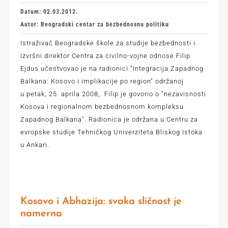
Datum: 02.03.2012.
Autor: Beogradski centar za bezbednosnu politiku
Istraživač Beogradske škole za studije bezbednosti i
izvršni direktor Centra za civilno-vojne odnose Filip
Ejdus učestvovao je na radionici "Integracija Zapadnog
Balkana: Kosovo i implikacije po region" održanoj
u petak, 25. aprila 2008,. Filip je govorio o "nezavisnosti
Kosova i regionalnom bezbednosnom kompleksu
Zapadnog Balkana". Radionica je održana u Centru za
evropske studije Tehničkog Univerziteta Bliskog Istoka
u Ankari.
Kosovo i Abhazija: svaka sličnost je
namerna