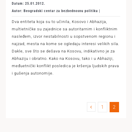
Datum: 25.01.2012.
Autor: Beogradski centar za bezbednosnu politiku |
Dva entiteta koja su to učinila, Kosovo i Abhazija,
multietničke su zajednice sa autoritarnim i konfliktnim
nasleđem, izvor nestabilnosti u sopstvenom regionu i
najzad, mesta na kome se ogledaju interesi velikih sila.
Dakle, sve što se dešava na Kosovu, indikativno je za
Abhaziju i obratno. Kako na Kosovu, tako i u Abhaziji,
međuetnički konflikt posledica je kršenja ljudskih prava
i gušenja autonomije.
1
2