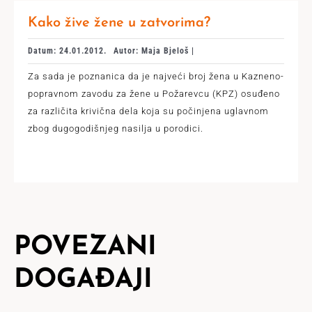
Kako žive žene u zatvorima?
Datum: 24.01.2012.
Autor: Maja Bjeloš |
Za sada je poznanica da je najveći broj žena u Kazneno-
popravnom zavodu za žene u Požarevcu (KPZ) osuđeno
za različita krivična dela koja su počinjena uglavnom
zbog dugogodišnjeg nasilja u porodici.
POVEZANI
DOGAĐAJI