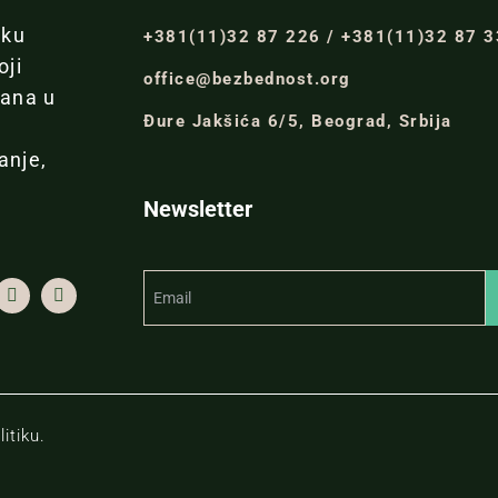
iku
+381(11)32 87 226 / +381(11)32 87 
oji
office@bezbednost.org
đana u
Đure Jakšića 6/5, Beograd, Srbija
anje,
Newsletter
itiku.