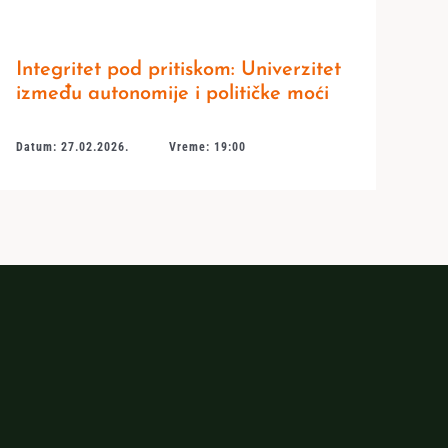
Integritet pod pritiskom: Univerzitet
između autonomije i političke moći
Datum: 27.02.2026.
Vreme: 19:00