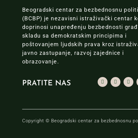
Beogradski centar za bezbednosnu polit
(BCBP) je nezavisni istraživački centar k
doprinosi unapređenju bezbednosti gra
skladu sa demokratskim principima i
poštovanjem ljudskih prava kroz istraživ
javno zastupanje, razvoj zajednice i
obrazovanje.
PRATITE NAS
Copyright © Beogradski centar za bezbednosnu pol