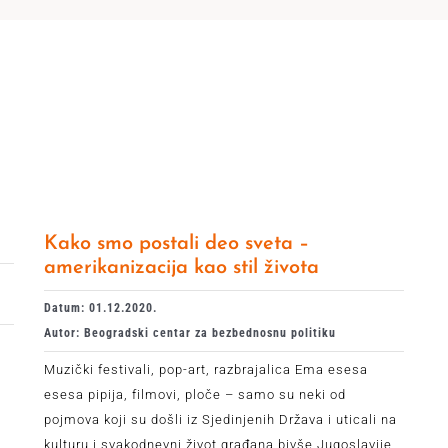
Kako smo postali deo sveta –
amerikanizacija kao stil života
Datum: 01.12.2020.
Autor: Beogradski centar za bezbednosnu politiku
Muzički festivali, pop-art, razbrajalica Ema esesa
esesa pipija, filmovi, ploče – samo su neki od
pojmova koji su došli iz Sjedinjenih Država i uticali na
kulturu i svakodnevni život građana bivše Jugoslavije