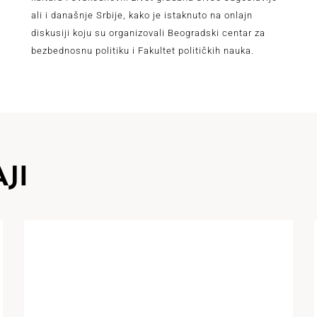
ali i današnje Srbije, kako je istaknuto na onlajn
diskusiji koju su organizovali Beogradski centar za
bezbednosnu politiku i Fakultet političkih nauka.
JI