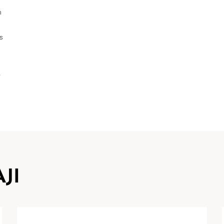
m
os
e
JI