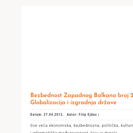
Bezbednost Zapadnog Balkana broj 2
Globalizacija i izgradnja države
Datum: 27.04.2012.
Autor: Filip Ejdus |
Sve veća ekonomska, bezbednosna, politička, kultur
i informatička međuzavisnost, koju je donela