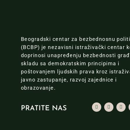
Beogradski centar za bezbednosnu polit
(BCBP) je nezavisni istraživački centar k
doprinosi unapređenju bezbednosti gra
skladu sa demokratskim principima i
poštovanjem ljudskih prava kroz istraživ
javno zastupanje, razvoj zajednice i
obrazovanje.
PRATITE NAS