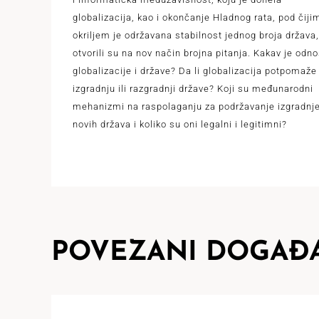
globalizacija, kao i okončanje Hladnog rata, pod čiji
okriljem je održavana stabilnost jednog broja država,
otvorili su na nov način brojna pitanja. Kakav je odn
globalizacije i države? Da li globalizacija potpomaže
izgradnju ili razgradnji države? Koji su međunarodni
mehanizmi na raspolaganju za podržavanje izgradnj
novih država i koliko su oni legalni i legitimni?
POVEZANI DOGAĐA