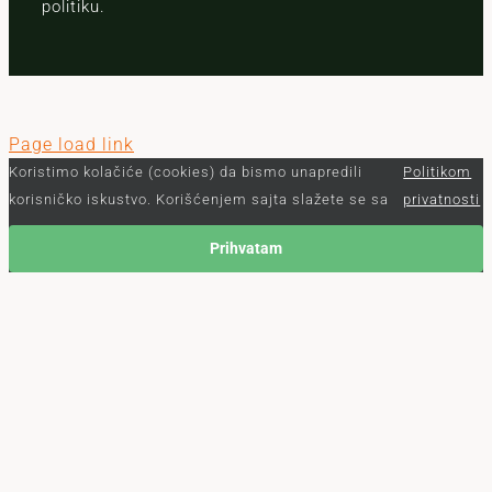
politiku.
Page load link
Koristimo kolačiće (cookies) da bismo unapredili
Politikom
korisničko iskustvo. Korišćenjem sajta slažete se sa
privatnosti
Prihvatam