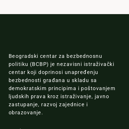
Beogradski centar za bezbednosnu
politiku (BCBP) je nezavisni istraživački
centar koji doprinosi unapređenju
bezbednosti građana u skladu sa
demokratskim principima i poštovanjem
ljudskih prava kroz istraživanje, javno
zastupanje, razvoj zajednice i
obrazovanje.