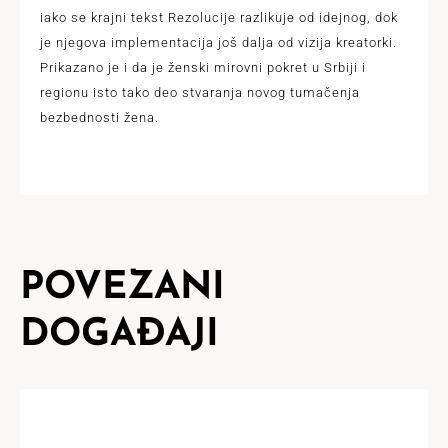
iako se krajni tekst Rezolucije razlikuje od idejnog, dok
je njegova implementacija još dalja od vizija kreatorki.
Prikazano je i da je ženski mirovni pokret u Srbiji i
regionu isto tako deo stvaranja novog tumačenja
bezbednosti žena.
POVEZANI
DOGAĐAJI