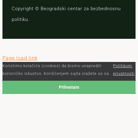
Copyright © Beogradski centar za bezbednosnu
politiku.
Page load link
Koristimo kolačiće (cookies) da bismo unapredili
Politikom
korisničko iskustvo. Korišćenjem sajta slažete se sa
privatnosti
Prihvatam