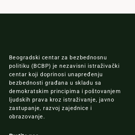
Beogradski centar za bezbednosnu
politiku (BCBP) je nezavisni istraživački
centar koji doprinosi unapređenju
bezbednosti građana u skladu sa
demokratskim principima i poštovanjem
ljudskih prava kroz istraživanje, javno
zastupanje, razvoj zajednice i
obrazovanje.