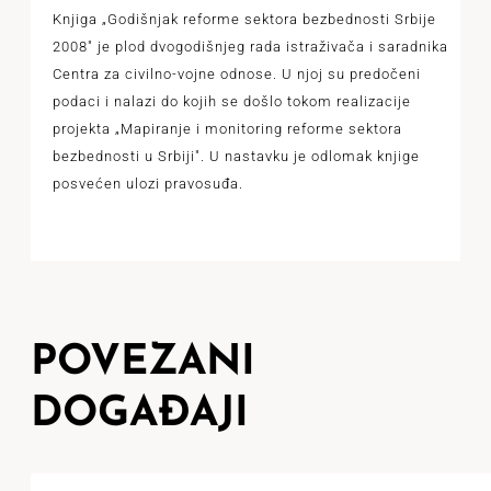
Knjiga „Godišnjak reforme sektora bezbednosti Srbije
2008" je plod dvogodišnjeg rada istraživača i saradnika
Centra za civilno-vojne odnose. U njoj su predočeni
podaci i nalazi do kojih se došlo tokom realizacije
projekta „Mapiranje i monitoring reforme sektora
bezbednosti u Srbiji". U nastavku je odlomak knjige
posvećen ulozi pravosuđa.
POVEZANI
DOGAĐAJI