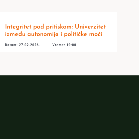
Integritet pod pritiskom: Univerzitet
između autonomije i političke moći
Datum: 27.02.2026.
Vreme: 19:00