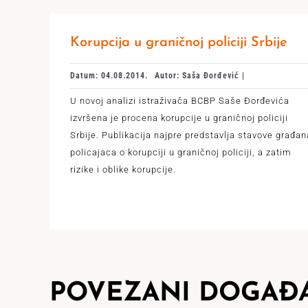
Korupcija u graničnoj policiji Srbije
Datum: 04.08.2014.
Autor: Saša Đorđević |
U novoj analizi istraživača BCBP Saše Đorđevića
izvršena je procena korupcije u graničnoj policiji
Srbije. Publikacija najpre predstavlja stavove građan
policajaca o korupciji u graničnoj policiji, a zatim
rizike i oblike korupcije.
POVEZANI DOGAĐA