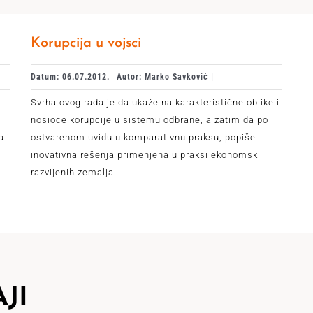
Korupcija u vojsci
Datum: 06.07.2012.
Autor: Marko Savković |
Svrha ovog rada je da ukaže na karakteristične oblike i
nosioce korupcije u sistemu odbrane, a zatim da po
a i
ostvarenom uvidu u komparativnu praksu, popiše
inovativna rešenja primenjena u praksi ekonomski
razvijenih zemalja.
JI