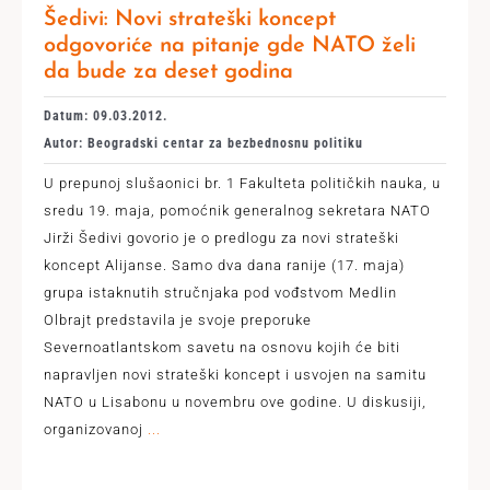
Šedivi: Novi strateški koncept
odgovoriće na pitanje gde NATO želi
da bude za deset godina
Datum: 09.03.2012.
Autor: Beogradski centar za bezbednosnu politiku
U prepunoj slušaonici br. 1 Fakulteta političkih nauka, u
sredu 19. maja, pomoćnik generalnog sekretara NATO
Jirži Šedivi govorio je o predlogu za novi strateški
koncept Alijanse. Samo dva dana ranije (17. maja)
grupa istaknutih stručnjaka pod vođstvom Medlin
Olbrajt predstavila je svoje preporuke
Severnoatlantskom savetu na osnovu kojih će biti
napravljen novi strateški koncept i usvojen na samitu
NATO u Lisabonu u novembru ove godine. U diskusiji,
organizovanoj
...