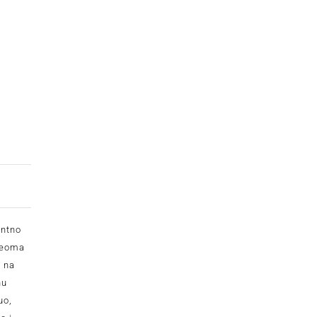
entno
 veoma
 na
nu
uo,