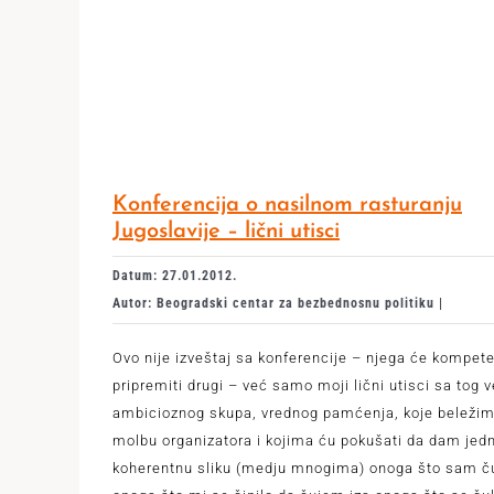
Konferencija o nasilnom rasturanju
Jugoslavije – lični utisci
Datum: 27.01.2012.
Autor: Beogradski centar za bezbednosnu politiku |
Ovo nije izveštaj sa konferencije – njega će kompet
pripremiti drugi – već samo moji lični utisci sa tog
ambicioznog skupa, vrednog pamćenja, koje beležim
molbu organizatora i kojima ću pokušati da dam jed
koherentnu sliku (medju mnogima) onoga što sam č