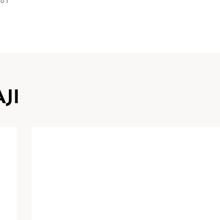
o i
JI