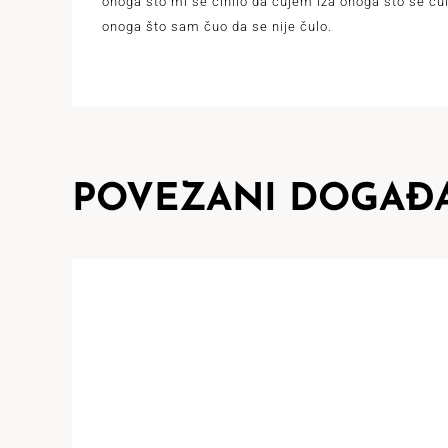
onoga što mi se činilo da čujem iza onoga što se čul
onoga što sam čuo da se nije čulo.
POVEZANI DOGAĐA