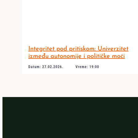
Integritet pod pritiskom: Univerzitet
između autonomije i političke moći
Datum: 27.02.2026.
Vreme: 19:00