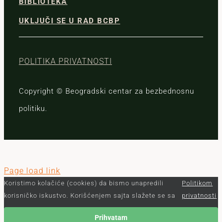
BIBLIOTEKA
UKLJUČI SE U RAD BCBP
POLITIKA PRIVATNOSTI
Copyright © Beogradski centar za bezbednosnu
politiku.
Page load link
Koristimo kolačiće (cookies) da bismo unapredili
Politikom
korisničko iskustvo. Korišćenjem sajta slažete se sa
privatnosti
Prihvatam