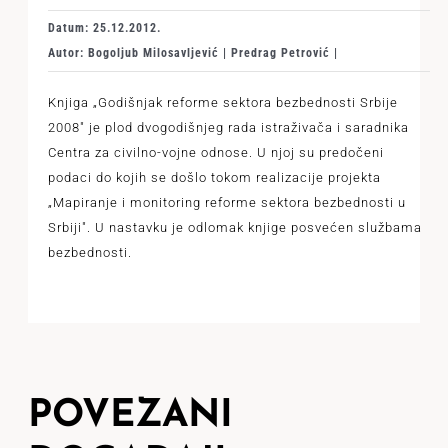
Datum: 25.12.2012.
Autor: Bogoljub Milosavljević | Predrag Petrović |
Knjiga „Godišnjak reforme sektora bezbednosti Srbije
2008" je plod dvogodišnjeg rada istraživača i saradnika
Centra za civilno-vojne odnose. U njoj su predočeni
podaci do kojih se došlo tokom realizacije projekta
„Mapiranje i monitoring reforme sektora bezbednosti u
Srbiji". U nastavku je odlomak knjige posvećen službama
bezbednosti.
POVEZANI