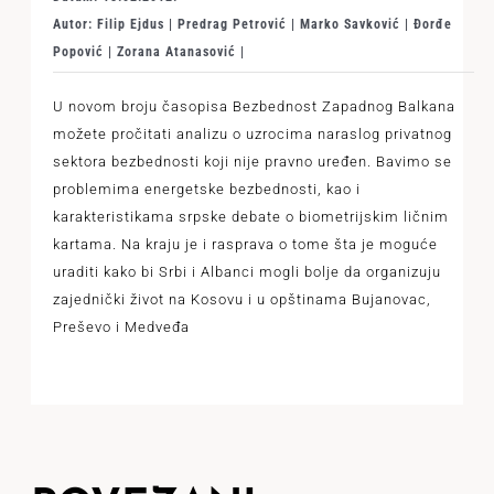
Autor: Filip Ejdus | Predrag Petrović | Marko Savković | Đorđe
Popović | Zorana Atanasović |
U novom broju časopisa Bezbednost Zapadnog Balkana
možete pročitati analizu o uzrocima naraslog privatnog
sektora bezbednosti koji nije pravno uređen. Bavimo se
problemima energetske bezbednosti, kao i
karakteristikama srpske debate o biometrijskim ličnim
kartama. Na kraju je i rasprava o tome šta je moguće
uraditi kako bi Srbi i Albanci mogli bolje da organizuju
zajednički život na Kosovu i u opštinama Bujanovac,
Preševo i Medveđa