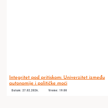
Integritet pod pritiskom: Univerzitet između
autonomije i političke moći
Datum: 27.02.2026.
Vreme: 19:00