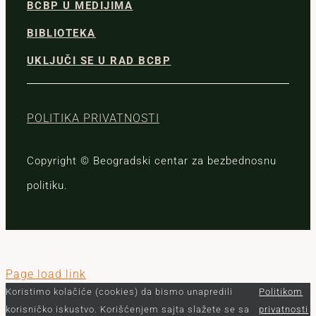
BCBP U MEDIJIMA
BIBLIOTEKA
UKLJUČI SE U RAD BCBP
POLITIKA PRIVATNOSTI
Copyright © Beogradski centar za bezbednosnu
politiku.
Page load link
Koristimo kolačiće (cookies) da bismo unapredili
Politikom
korisničko iskustvo. Korišćenjem sajta slažete se sa
privatnosti