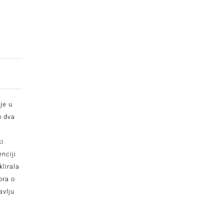
je u
o dva
ki
nciji
klirala
ora o
avlju