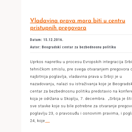
Vladavina prava mora biti u centru
pristupnih pregovora
Datum: 15.12.2016.
Autor: Beogradski centar za bezbednosnu politiku
Uprkos napretku u procesu Evropskih integracija Srbi
tehničkom smislu, pre svega otvaranjem pregovora 
najbitnija poglavlja, vladavina prava u Srbiji je u
nazadovanju, nalazi su istraživanja koje je Beograds
centar za bezbednosnu politiku predstavio na konfere
koja je održana u Skoplju, 7. decembra. „Srbija je šti
sve stavke koje su bile potrebne za otvaranje pregov
poglavlju 23, o pravosuđu i osnovnim pravima, i pogl
24, koje
...