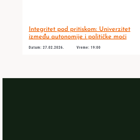
Integritet pod pritiskom: Univerzitet
između autonomije i političke moći
Datum: 27.02.2026.
Vreme: 19:00