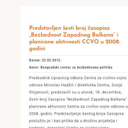
Predstavljen šesti broj časopisa
„Bezbednost Zapadnog Balkana“ i
planirane aktivnosti CCVO u 2008.
godini
Datum: 22.02.2012.
Autor: Beogradski centar za bezbednosnu politiku
Predsednik Upravnog odbora Centra za civilno-vojne
odnose Miroslav Hadžić i direktorka Centra, Sonja
Stojanović, predstavili su u utorak, 18. decembra,
šesti broj časopisa "Bezbednost Zapadnog Balkana" 
planirane aktivnosti Centra za civilno-vojne odnose u
2008. godini. Predstavljanje šestog broja časopisa
poslužilo je i kao prilika da u društvu prijatelja i
partnera, zaposleni Centra za civilno-vojne