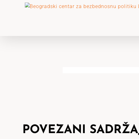
Skip
to
content
POVEZANI SADRŽA