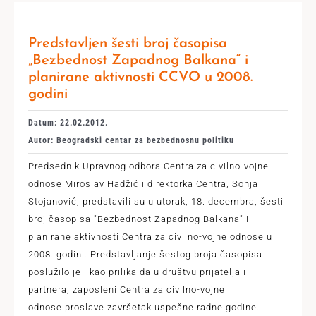
Predstavljen šesti broj časopisa
„Bezbednost Zapadnog Balkana“ i
planirane aktivnosti CCVO u 2008.
godini
Datum: 22.02.2012.
Autor: Beogradski centar za bezbednosnu politiku
Predsednik Upravnog odbora Centra za civilno-vojne
odnose Miroslav Hadžić i direktorka Centra, Sonja
Stojanović, predstavili su u utorak, 18. decembra, šesti
broj časopisa "Bezbednost Zapadnog Balkana" i
planirane aktivnosti Centra za civilno-vojne odnose u
2008. godini. Predstavljanje šestog broja časopisa
poslužilo je i kao prilika da u društvu prijatelja i
partnera, zaposleni Centra za civilno-vojne
odnose proslave završetak uspešne radne godine.