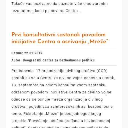
Takođe vas pozivamo da saznate više o ostvarenim
rezultatima, kao i planovima Centra
...
Prvi konsultativni sastanak povodom
inicijative Centra o osnivanju „Mreže“
Datum: 22.02.2012.
Autor: Beogradski centar za bezbednosnu politiku
Predstavnici 17 organizacija civilnog društva (OCD)
sastali su se u Centru za civilno-vojne odnose u utorak,
18. septembra na prvom konsultativnom sastanku,
održanom povodom inicijative Centra za civilno-vojne
odnose da se osnuje mreža organizacija civilnog
društva i pojedinaca zainteresovanih za bezbednosne
teme. Pokretanje „Mreže“ je deo jednogodišnjeg
projekta “Povećanje učešća građana u bezbednosnoj
politici”. Centar za civilno-vojne odnose počeo je da