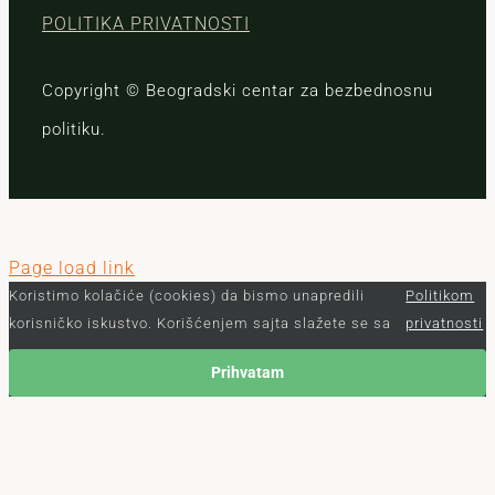
POLITIKA PRIVATNOSTI
Copyright © Beogradski centar za bezbednosnu
politiku.
Page load link
Koristimo kolačiće (cookies) da bismo unapredili
Politikom
korisničko iskustvo. Korišćenjem sajta slažete se sa
privatnosti
Prihvatam