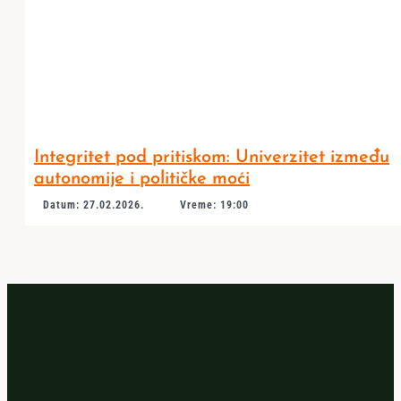
Integritet pod pritiskom: Univerzitet između
autonomije i političke moći
Datum: 27.02.2026.
Vreme: 19:00