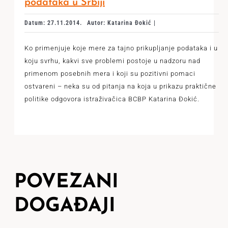
podataka u Srbiji
Datum: 27.11.2014.
Autor: Katarina Đokić |
Ko primenjuje koje mere za tajno prikupljanje podataka i u
koju svrhu, kakvi sve problemi postoje u nadzoru nad
primenom posebnih mera i koji su pozitivni pomaci
ostvareni – neka su od pitanja na koja u prikazu praktične
politike odgovora istraživačica BCBP Katarina Đokić.
POVEZANI
DOGAĐAJI