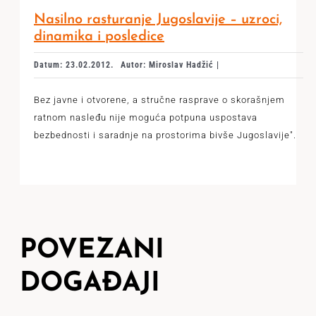
Nasilno rasturanje Jugoslavije – uzroci,
dinamika i posledice
Datum: 23.02.2012.
Autor: Miroslav Hadžić |
Bez javne i otvorene, a stručne rasprave o skorašnjem
ratnom nasleđu nije moguća potpuna uspostava
bezbednosti i saradnje na prostorima bivše Jugoslavije".
POVEZANI
DOGAĐAJI