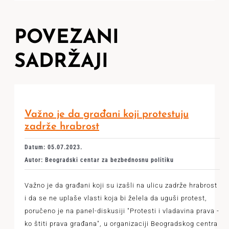
POVEZANI
SADRŽAJI
Važno je da građani koji protestuju
zadrže hrabrost
Datum: 05.07.2023.
Autor: Beogradski centar za bezbednosnu politiku
Važno je da građani koji su izašli na ulicu zadrže hrabrost
i da se ne uplaše vlasti koja bi želela da uguši protest,
poručeno je na panel-diskusiji "Protesti i vladavina prava -
ko štiti prava građana", u organizaciji Beogradskog centra