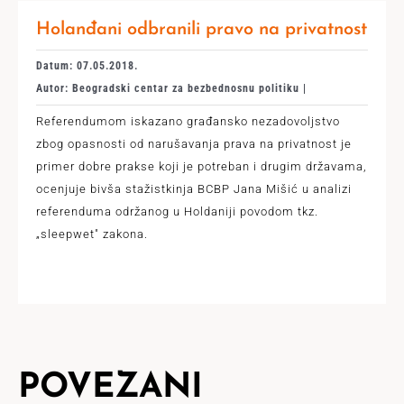
Holanđani odbranili pravo na privatnost
Datum: 07.05.2018.
Autor: Beogradski centar za bezbednosnu politiku |
Referendumom iskazano građansko nezadovoljstvo
zbog opasnosti od narušavanja prava na privatnost je
primer dobre prakse koji je potreban i drugim državama,
ocenjuje bivša stažistkinja BCBP Jana Mišić u analizi
referenduma održanog u Holdaniji povodom tkz.
„sleepwet" zakona.
POVEZANI