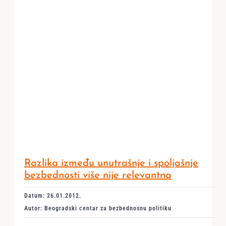
Razlika između unutrašnje i spoljašnje
bezbednosti više nije relevantna
Datum: 26.01.2012.
Autor: Beogradski centar za bezbednosnu politiku