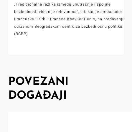
„Tradicionalna razlika između unutrašnje i spoljne
bezbednosti više nije relevantna", istakao je ambasador
Francuske u Srbiji Fransoa-Ksavijer Denio, na predavanju
održanom Beogradskom centru za bezbednosnu politiku
(BCBP).
POVEZANI
DOGAĐAJI