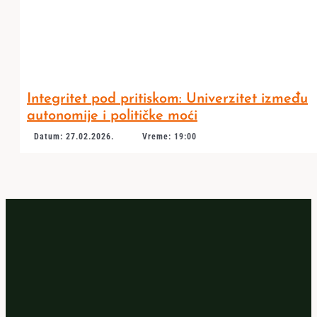
Integritet pod pritiskom: Univerzitet između
autonomije i političke moći
Datum: 27.02.2026.
Vreme: 19:00