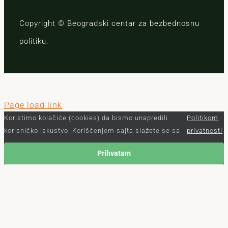
Copyright © Beogradski centar za bezbednosnu
politiku.
Page load link
Koristimo kolačiće (cookies) da bismo unapredili
Politikom
korisničko iskustvo. Korišćenjem sajta slažete se sa
privatnosti
Prihvatam