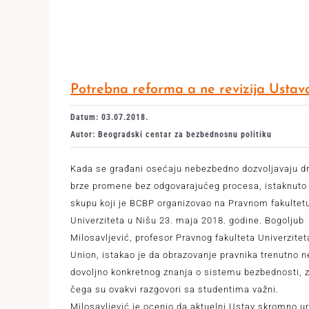
Potrebna reforma a ne revizija Ustav
Datum: 03.07.2018.
Autor: Beogradski centar za bezbednosnu politiku
Kada se građani osećaju nebezbedno dozvoljavaju dr
brze promene bez odgovarajućeg procesa, istaknuto 
skupu koji je BCBP organizovao na Pravnom fakultet
Univerziteta u Nišu 23. maja 2018. godine. Bogoljub
Milosavljević, profesor Pravnog fakulteta Univerzitet
Union, istakao je da obrazovanje pravnika trenutno n
dovoljno konkretnog znanja o sistemu bezbednosti, 
čega su ovakvi razgovori sa studentima važni.
Milosavljević je ocenio da aktuelni Ustav skromno u