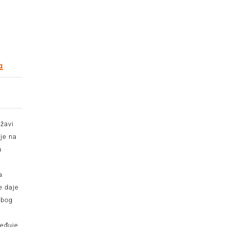
a
žavi
je na
u
a
e daje
zbog
ređuje