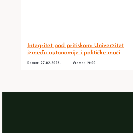
Integritet pod pritiskom: Univerzitet
između autonomije i političke moći
Datum: 27.02.2026.
Vreme: 19:00