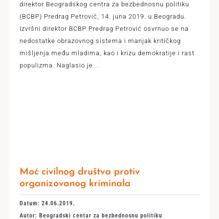
direktor Beogradskog centra za bezbednosnu politiku
(BCBP) Predrag Petrović, 14. juna 2019. u Beogradu.
Izvršni direktor BCBP Predrag Petrović osvrnuo se na
nedostatke obrazovnog sistema i manjak kritičkog
mišljenja među mladima, kao i krizu demokratije i rast
populizma. Naglasio je
...
Moć civilnog društva protiv
organizovanog kriminala
Datum: 24.06.2019.
Autor: Beogradski centar za bezbednosnu politiku