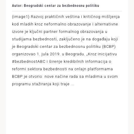
Autor: Beogradski centar za bezbednosnu politiku
{image1} Razvoj praktičnih veština i kritičnog mišljenja
kod mladih kroz neformalno obrazovanje i alternativne
izvore je ključni partner formalnog obrazovanja u
studijama bezbednosti, zaključeno je na događaju koji
je Beogradski centar za bezbednosnu politiku (BCBP)
organizovao 1. jula 2019. u Beogradu. „Kroz inicijativu
#bezbednostABC i širenje kredibilnih informacija o
reformi sektora bezbednosti na onlajn platformama
BCBP je otvorio nove načine rada sa mladima u svom
programu stažiranja koji traje
...