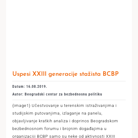
Uspesi XXIII generacije stažista BCBP
Datum: 16.08.2019.
Autor: Beogradski centar za bezbednosnu politiku
{image1} Učestvovanje u terenskim istraživanjima i
studijskim putovanjima, izlaganje na panelu,
objavljivanje kratkih analiza i doprinos Beogradskom
bezbednosnom forumu i brojnim događajima u
organizaciji BCBP samo su neke od aktivnosti XXIII