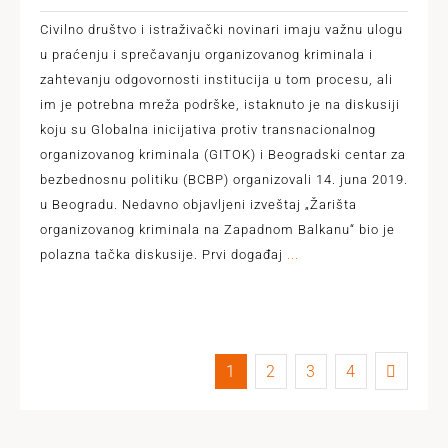
Civilno društvo i istraživački novinari imaju važnu ulogu
u praćenju i sprečavanju organizovanog kriminala i
zahtevanju odgovornosti institucija u tom procesu, ali
im je potrebna mreža podrške, istaknuto je na diskusiji
koju su Globalna inicijativa protiv transnacionalnog
organizovanog kriminala (GITOK) i Beogradski centar za
bezbednosnu politiku (BCBP) organizovali 14. juna 2019.
u Beogradu. Nedavno objavljeni izveštaj „Žarišta
organizovanog kriminala na Zapadnom Balkanu“ bio je
polazna tačka diskusije. Prvi događaj
...
1
2
3
4