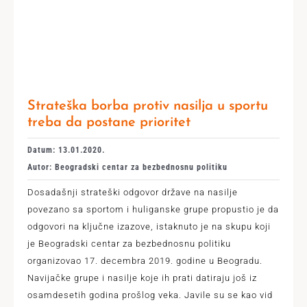
Strateška borba protiv nasilja u sportu
treba da postane prioritet
Datum: 13.01.2020.
Autor: Beogradski centar za bezbednosnu politiku
Dosadašnji strateški odgovor države na nasilje
povezano sa sportom i huliganske grupe propustio je da
odgovori na ključne izazove, istaknuto je na skupu koji
je Beogradski centar za bezbednosnu politiku
organizovao 17. decembra 2019. godine u Beogradu.
Navijačke grupe i nasilje koje ih prati datiraju još iz
osamdesetih godina prošlog veka. Javile su se kao vid