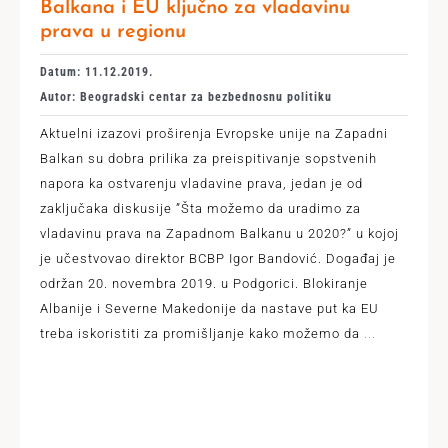
Balkana i EU ključno za vladavinu
prava u regionu
Datum: 11.12.2019.
Autor: Beogradski centar za bezbednosnu politiku
Aktuelni izazovi proširenja Evropske unije na Zapadni
Balkan su dobra prilika za preispitivanje sopstvenih
napora ka ostvarenju vladavine prava, jedan je od
zaključaka diskusije ”Šta možemo da uradimo za
vladavinu prava na Zapadnom Balkanu u 2020?” u kojoj
je učestvovao direktor BCBP Igor Bandović. Događaj je
održan 20. novembra 2019. u Podgorici. Blokiranje
Albanije i Severne Makedonije da nastave put ka EU
treba iskoristiti za promišljanje kako možemo da
...