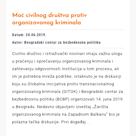
Moć civilnog društva protiv
organizovanog kriminala
Datum: 24.06.2019.
Autor: Beogradski centar za bezbednosnu politiku
Civilno društvo i istraživački novinari imaju važnu ulogu
u praćenju i sprečavanju organizovanog kriminala i
zahtevanju odgovornosti institucija u tom procesu, ali
im je potrebna mreža podrške, istaknuto je na diskusiji
koju su Globalna inicijativa protiv transnacionalnog
organizovanog kriminala (GITOK) i Beogradski centar za
bezbednosnu politiku (BCBP) organizovali 14. juna 2019.
u Beogradu. Nedavno objavljeni izveštaj „Žarišta
organizovanog kriminala na Zapadnom Balkanu“ bio je
polazna tačka diskusije. Prvi događaj
...