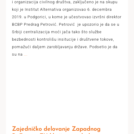
i organizacija civilnog društva, zaključeno je na skupu
koji je Institut Alternativa organizovao 6. decembra
2019. u Podgorici, u kome je učestvovao izvršni direktor
BCBP Predrag Petrović. Petrović je upozorio je da se u
Srbiji centralizacija moći jača tako što službe
bezbednosti kontrolišu insitucije i društvene tokove,
pomažući daljem zarobljavanju države. Podsetio je da
su na
...
Zajedničko delovanje Zapadnog