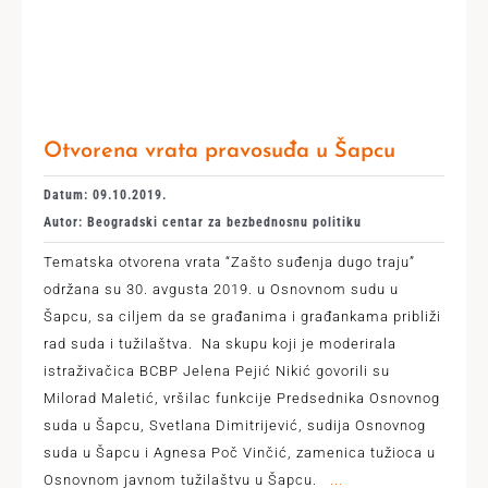
Otvorena vrata pravosuđa u Šapcu
Datum: 09.10.2019.
Autor: Beogradski centar za bezbednosnu politiku
Tematska otvorena vrata “Zašto suđenja dugo traju”
održana su 30. avgusta 2019. u Osnovnom sudu u
Šapcu, sa ciljem da se građanima i građankama približi
rad suda i tužilaštva. Na skupu koji je moderirala
istraživačica BCBP Jelena Pejić Nikić govorili su
Milorad Maletić, vršilac funkcije Predsednika Osnovnog
suda u Šapcu, Svetlana Dimitrijević, sudija Osnovnog
suda u Šapcu i Agnesa Poč Vinčić, zamenica tužioca u
Osnovnom javnom tužilaštvu u Šapcu.
...