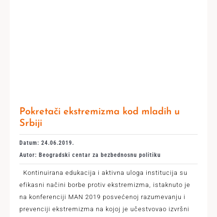
Pokretači ekstremizma kod mladih u
Srbiji
Datum: 24.06.2019.
Autor: Beogradski centar za bezbednosnu politiku
Kontinuirana edukacija i aktivna uloga institucija su
efikasni načini borbe protiv ekstremizma, istaknuto je
na konferenciji MAN 2019 posvećenoj razumevanju i
prevenciji ekstremizma na kojoj je učestvovao izvršni