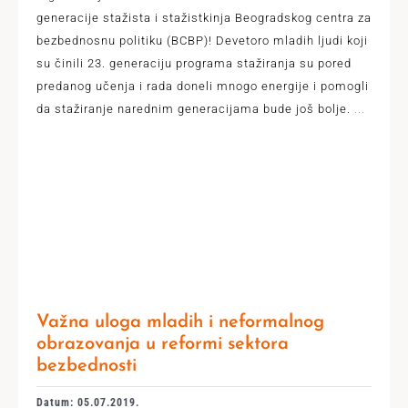
generacije stažista i stažistkinja Beogradskog centra za
bezbednosnu politiku (BCBP)! Devetoro mladih ljudi koji
su činili 23. generaciju programa stažiranja su pored
predanog učenja i rada doneli mnogo energije i pomogli
da stažiranje narednim generacijama bude još bolje.
...
Važna uloga mladih i neformalnog
obrazovanja u reformi sektora
bezbednosti
Datum: 05.07.2019.