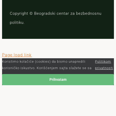
Copyright © Beogradski centar za bezbednosnu
politiku.
Page load link
Koristimo kolačiće (cookies) da bismo unapredili
Politikom
korisničko iskustvo. Korišćenjem sajta slažete se sa
privatnosti
Prihvatam