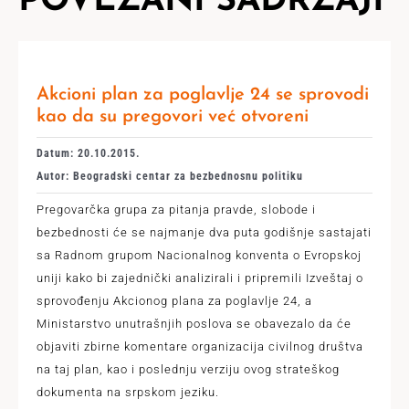
POVEZANI SADRŽAJI
Akcioni plan za poglavlje 24 se sprovodi
kao da su pregovori već otvoreni
Datum: 20.10.2015.
Autor: Beogradski centar za bezbednosnu politiku
Pregovarčka grupa za pitanja pravde, slobode i
bezbednosti će se najmanje dva puta godišnje sastajati
sa Radnom grupom Nacionalnog konventa o Evropskoj
uniji kako bi zajednički analizirali i pripremili Izveštaj o
sprovođenju Akcionog plana za poglavlje 24, a
Ministarstvo unutrašnjih poslova se obavezalo da će
objaviti zbirne komentare organizacija civilnog društva
na taj plan, kao i poslednju verziju ovog strateškog
dokumenta na srpskom jeziku.