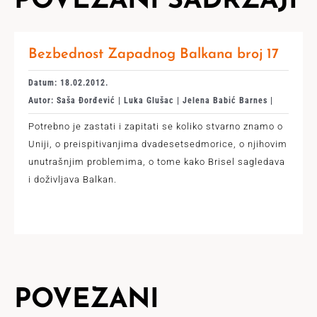
POVEZANI SADRŽAJI
Bezbednost Zapadnog Balkana broj 17
Datum: 18.02.2012.
Autor: Saša Đorđević | Luka Glušac | Jelena Babić Barnes |
Potrebno je zastati i zapitati se koliko stvarno znamo o
Uniji, o preispitivanjima dvadesetsedmorice, o njihovim
unutrašnjim problemima, o tome kako Brisel sagledava
i doživljava Balkan.
POVEZANI