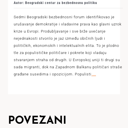
Autor: Beogradski centar za bezbednosnu politiku
Sedmi Beogradski bezbednosni forum identifikovao je
urušavanje demokratije i vladavine prava kao glavni uzrok
krize u Evropi. Produbljavanje i sve brže uvećanje
nejednakosti stvorilo je jaz između običnih ljudi i
političkih, ekonomskih i intelektualnih elita. To je plodno
tle za populističke političare i pokrete koji vladaju
stvaranjem straha od drugih. U Evropskoj uniji ti drugi su
sada migranti, dok na Zapadnom Balkanu političari straše
građane susedima i opozicijom. Populisti
...
POVEZANI