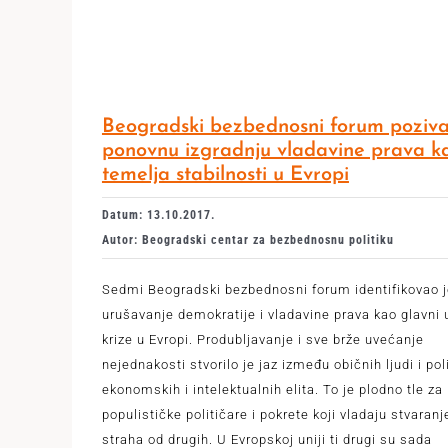
Beogradski bezbednosni forum poziv
ponovnu izgradnju vladavine prava k
temelja stabilnosti u Evropi
Datum: 13.10.2017.
Autor: Beogradski centar za bezbednosnu politiku
Sedmi Beogradski bezbednosni forum identifikovao 
urušavanje demokratije i vladavine prava kao glavni 
krize u Evropi. Produbljavanje i sve brže uvećanje
nejednakosti stvorilo je jaz između običnih ljudi i poli
ekonomskih i intelektualnih elita. To je plodno tle za
populističke političare i pokrete koji vladaju stvaran
straha od drugih. U Evropskoj uniji ti drugi su sada