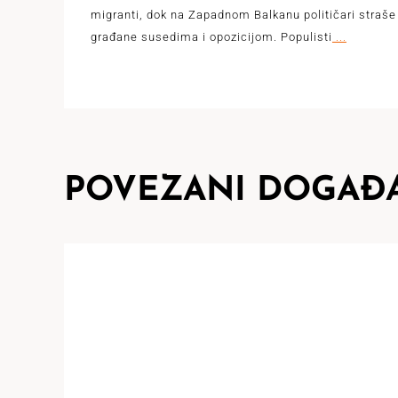
migranti, dok na Zapadnom Balkanu političari straše
građane susedima i opozicijom. Populisti
...
POVEZANI DOGAĐA