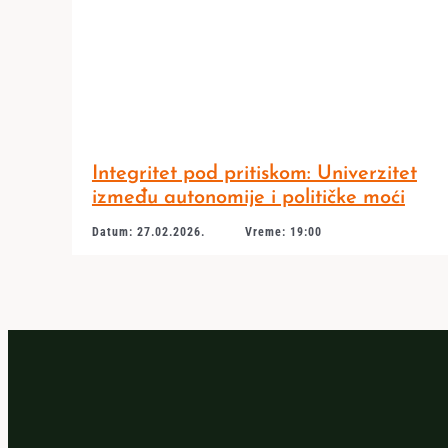
Integritet pod pritiskom: Univerzitet
između autonomije i političke moći
Datum: 27.02.2026.
Vreme: 19:00