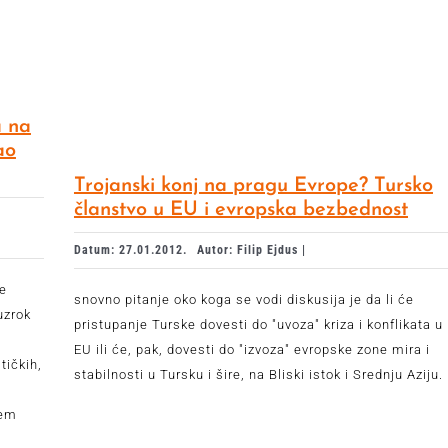
a na
ao
Trojanski konj na pragu Evrope? Tursko
članstvo u EU i evropska bezbednost
Datum: 27.01.2012.
Autor: Filip Ejdus |
je
snovno pitanje oko koga se vodi diskusija je da li će
uzrok
pristupanje Turske dovesti do "uvoza" kriza i konflikata u
EU ili će, pak, dovesti do "izvoza" evropske zone mira i
tičkih,
stabilnosti u Tursku i šire, na Bliski istok i Srednju Aziju.
jem