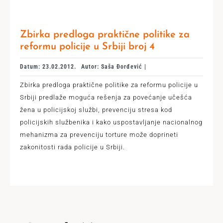
Zbirka predloga praktične politike za
reformu policije u Srbiji broj 4
Datum: 23.02.2012.
Autor: Saša Đorđević |
Zbirka predloga praktične politike za reformu policije u
Srbiji predlaže moguća rešenja za povećanje učešća
žena u policijskoj službi, prevenciju stresa kod
policijskih službenika i kako uspostavljanje nacionalnog
mehanizma za prevenciju torture može doprineti
zakonitosti rada policije u Srbiji.